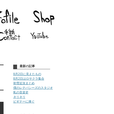
最新の記事
8月2日に見えたもの
8月2日はロサクラ集合
初雪近況まとめ
僕のレテパシーズのスタジオ
私の音楽史
ネリネリ
ビギナーに捧ぐ