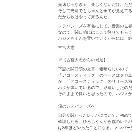
光速じゃなきゃ、楽しくないだけ。た
そして光速でもちゃんと全てが見えて
だから歌はやって来るんだ。
レテパシーズを有名にして、音楽の世
なので、関口萌にはここで降りてもら
ハジメちゃんを置いていくからには、
古宮大志
※【古宮大志からの補足】
下記の関口萌の文章、素晴らしいので
「アコースティック」のベースはタカ
が、「アコースティック」のリリース
ハタが弾いているので、勘違いしたの
そのままで良いと思ったので、ハジメ
僕のレテパシーズへ
自分が関わったレテパについて、初め
確認したら、ひろしくんから僕のレテパ
は8年ほどやったことになる。メンバー