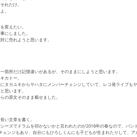
だそれだけ。
るよ。
界を変えたい。
う事にしました。
絶対に売れようと思います。
、一箇所だけ記憶違いがあるが、そのままにしようと思います。
ユキカトー。
前にタカユキからヤハタにメンバーチェンジしていて、レコ発ライブも
だと思います。
からの原文そのまま載せました。
て長い文章を書く。
シーズでドラムを叩かないかと言われたのが2018年の春なので、バン
チェンジもあり、自分にもひろしくんにも子どもが生まれたりして、ア