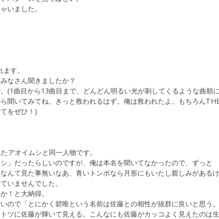
ちゃいました。
れます。
をみなさん聞きましたか？
。(1曲目から13曲目まで、どんどん明るい光が刺してくるような曲順
ら聞いてみてね。きっと救われるはず。俺は救われたよ。もちろんTH
てをぜひ！)
れたアオイムシと同一人物です。
ムシ」だったらしいのですが、俺は本名を聞いてなかったので、ずっと
虫なんて見た事無いなあ、青いトンボなら月形にもいたし親しみがある
来ていませんでした。
事か！と大納得。
いいので「とにかく碧唯という名前は佐藤との相性が抜群に良いと思う
ントツに佐藤が輝いて見える。こんなにも佐藤がカッコよく見えたのは