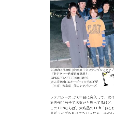
レテパシーズは16年目に突入して、次作
過去作11枚全て名盤だと思ってるけど、
この12thならば、大名盤の11th「
最近ライブを見れてない人にも、今の