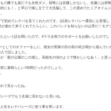
でも八幡でも嘉仁でも全然ダメ。碧唯には佐藤しかないし、佐藤には碧
き的にも！」と早口で捲し立てて大洗脳して、この度めでたくアオイム
た。
ブで初めてレテパを見てくれたのです。(以前レテパシー通信にも登場し
君が連れて来てくれてたらしい。このバンドを知らないのは罪だ！モグ
たという話を聞いたので、Ⅱララ企画でのサポートをお願いしたのでし
ーとしてのオファーをしに、彼女の実家の目の前の幼少期から遊んでい
2人で話しました。
んが「夜の公園のこの感じ、高校生の頃のようで懐かしいなあ！」と思
実に素晴らしい1時間だったのでしょう。
ず。
見れて良かったね。
。
パシーズでもう永遠に見れないと良いね。
全人生をレテパシーズに使う事を誓います。