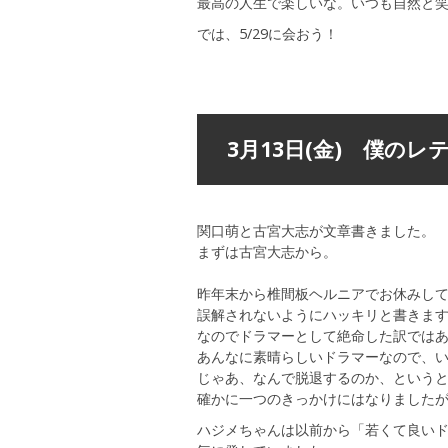
最高の人生で楽しいな。いつも自然と
では、5/29に会おう！
3月13日(金) 僕の
関口萌と古宮大志が文章書きました。
まずは古宮大志から。
昨年末から椎間板ヘルニアでお休みし
誤解されないようにハッキリと書きま
なのでドラマーとして絶命した訳では
あんなに素晴らしいドラマーなので、
じゃあ、なんで脱退するのか、という
確かに一つのきっかけにはなりました
ハジメちゃんは以前から「若くて良い