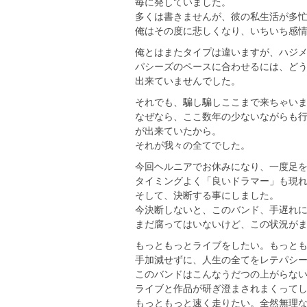
毎に発していました。
多くは書きませんが、彼の私生活が多
俺はその度に悲しくなり、いちいち感
俺とはまたタイプは違いますが、ハジメ
パシーズのペースに合わせるには、ど
出来ていませんでした。
それでも、騙し騙しここまで来ちゃい
なぜなら、ここ数年の少ないながらも
が出来ていたから。
それが我々の全てでした。
今回ヘルニアでお休みになり、一度足
タイミングよく「良いドラマー」も現
そして、決断する事にしました。
今決断しないと、このバンド、手遅れ
まだ腐ってはいないけど、この状況が
もっともっとライブをしたい。もっと
手加減せずに、人生の全てをレテパシ
このバンドはこんなうだつの上がらな
ライブと作品が研ぎ澄まされまくって
もっともっと速く走りたい。全然無理