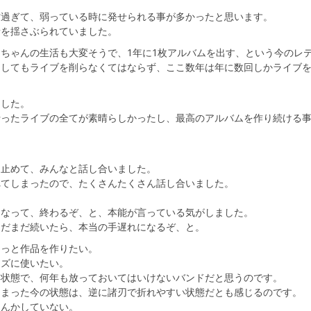
忙過ぎて、弱っている時に発せられる事が多かったと思います。
情を揺さぶられていました。
ちゃんの生活も大変そうで、1年に1枚アルバムを出す、という今のレ
うしてもライブを削らなくてはならず、ここ数年は年に数回しかライブ
ました。
行ったライブの全てが素晴らしかったし、最高のアルバムを作り続ける
を止めて、みんなと話し合いました。
れてしまったので、たくさんたくさん話し合いました。
になって、終わるぞ、と、本能が言っている気がしました。
まだまだ続いたら、本当の手遅れになるぞ、と。
もっと作品を作りたい。
ーズに使いたい。
い状態で、何年も放っておいてはいけないバンドだと思うのです。
しまった今の状態は、逆に諸刃で折れやすい状態だとも感じるのです。
なんかしていない。