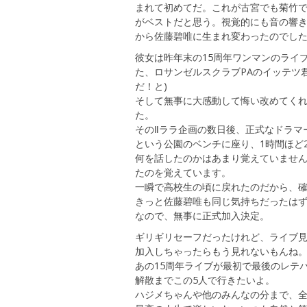
まれて初めてだ。これが古宮でも菊竹
がベストだと思う。視覚的にも音の響
から佐藤碧唯に生まれ変わったのでし
彼女は昨年末の15周年ワンマンのライ
た、ロサンゼルスクラブPAのイッテツ
だ！と)
そして無事に大感動して悔い改めてくれ
た。
そのⅡララ企画の数日後、正式なドラマ
という公園のベンチに座り、1時間ほど
何を話したのかはあまり覚えていませ
たのを覚えています。
一瞬で高校生の頃に戻れたのだから、確
きっと佐藤碧唯も同じ気持ちだったは
なので、無事に正式加入決定。
ギリギリセーフだったけれど、ライブ
加入しちゃったらもう見れないもんね
あの15周年ライブが最初で最後のレテ
解散までこの5人で行きたいよ。
ハジメちゃんや他のみんなの分まで、