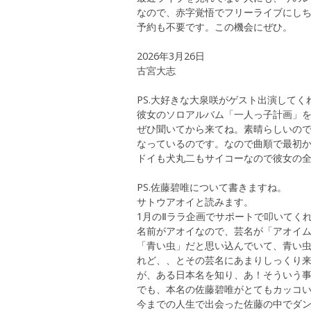
なので、赤字覚悟でフリーライブにし
予約も不要です。この機会にぜひ。
2026年3月26日
古宮大志
PS.大好きな大泉咲がゲスト出演してく
彼女のソロアルバム「一人っ子計画」
ぜひ聞いてから来てね。素晴らしいので
なっているのです。なので曲順で最初か
ドイも犬丸二もサイコーなので彼女の全
PS.佐藤碧唯について書きますね。
サトウアオイと読みます。
1月のⅡララ企画でサポートで叩いてく
名前がアオイなので、芸名が「アオイ
「青い虫」だと思い込んでいて、青い
れど、、とその芸名にあまりしっくり
が、ある日本名を知り、あ！そういう
でも、本名の佐藤碧唯がとてもカッコ
今までの人生で出会った佐藤の中でダ