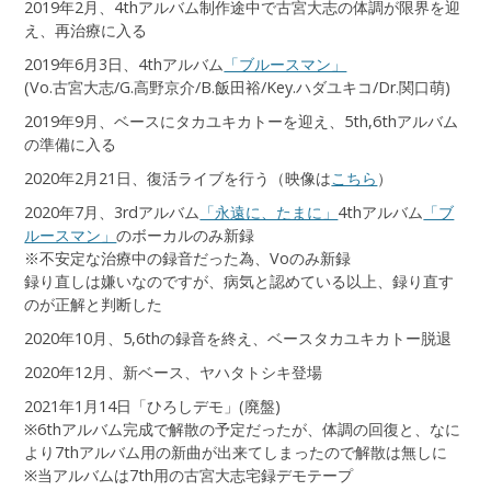
2019年2月、4thアルバム制作途中で古宮大志の体調が限界を迎
え、再治療に入る
2019年6月3日、4thアルバム
「ブルースマン」
(Vo.古宮大志/G.高野京介/B.飯田裕/Key.ハダユキコ/Dr.関口萌)
2019年9月、ベースにタカユキカトーを迎え、5th,6thアルバム
の準備に入る
2020年2月21日、復活ライブを行う（映像は
こちら
）
2020年7月、3rdアルバム
「永遠に、たまに」
4thアルバム
「ブ
ルースマン」
のボーカルのみ新録
※不安定な治療中の録音だった為、Voのみ新録
録り直しは嫌いなのですが、病気と認めている以上、録り直す
のが正解と判断した
2020年10月、5,6thの録音を終え、ベースタカユキカトー脱退
2020年12月、新ベース、ヤハタトシキ登場
2021年1月14日「ひろしデモ」(廃盤)
※6thアルバム完成で解散の予定だったが、体調の回復と、なに
より7thアルバム用の新曲が出来てしまったので解散は無しに
※当アルバムは7th用の古宮大志宅録デモテープ