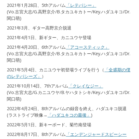
2021年1月28日、5thアルバム
「レテパシー」
(Vo.古宮大志/G.高野京介/B.タカユキカトー/Key.ハダユキコ/Dr.
関口萌)
2021年3月、ギター高野京介脱退
2021年4月1日、新ギター、カニユウヤ登場
2021年4月20日、6thアルバム
「アコースティック」
(Vo.古宮大志/G.高野京介/B.タカユキカトー/Key.ハダユキコ/Dr.
関口萌)
2021年5月4日、カニユウヤ初登場ライブを行う（
「全盛期の僕
のレテパシーズ」
）
2021年10月14日、7thアルバム
「クレイなジー」
(Vo.古宮大志/G.カニユウヤ/B.ヤハタトシキ/Key.ハダユキコ/Dr.
関口萌)
2022年4月24日、8thアルバムの録音を終え、ハダユキコ脱退
(ラストライブ映像→
「ハダユキコの最後」
)
2022年5月1日、新キーボード、菊竹南登場
2022年8月17日、8thアルバム
「エンデンジャードスピーシー