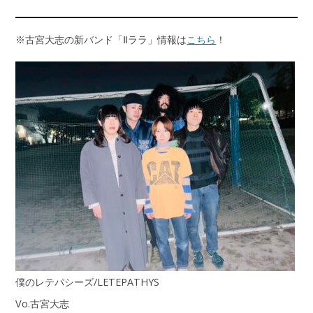
※古宮大志の新バンド「Ⅱララ」情報は
こちら
！
僕のレテパシーズ/LETEPATHYS
Vo.古宮大志