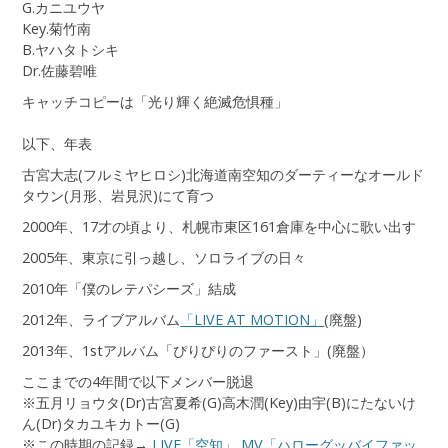
G.カニユウヤ
Key.菊竹南
B.ヤハタトシキ
Dr.佐藤碧唯
キャッチコピーは「光り輝く絶滅危惧種」
以下、年表
古宮大志(フルミヤヒロシ)北海道南空知のダーティーなオールド
タウン(月形、岩見沢)にて育つ
2000年、17才の頃より、札幌市東区161倉庫を中心に歌い出す
2005年、東京に引っ越し、ソロライブの日々
2010年「僕のレテパシーズ」結成
2012年、ライブアルバム
「LIVE AT MOTION」
(廃盤)
2013年、1stアルバム「ぴりぴりのファースト」(廃盤）
ここまでの4年間で以下メンバー脱退
※五月リョウタ(Dr)古宮夏希(G)高木潤(Key)由宇(B)にたないけ
ん(Dr)タカユキカトー(G)
※この時期の記録→
LIVE「空知」
MV「ハローグッバイファッ