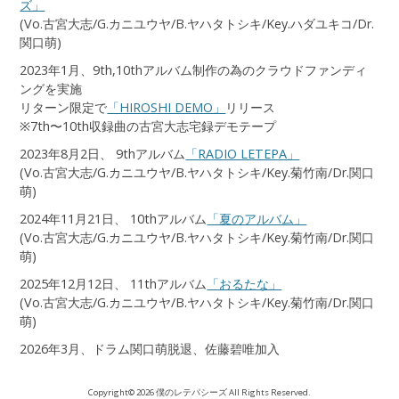
ズ」
(Vo.古宮大志/G.カニユウヤ/B.ヤハタトシキ/Key.ハダユキコ/Dr.
関口萌)
2023年1月、9th,10thアルバム制作の為のクラウドファンディ
ングを実施
リターン限定で
「HIROSHI DEMO」
リリース
※7th〜10th収録曲の古宮大志宅録デモテープ
2023年8月2日、 9thアルバム
「RADIO LETEPA」
(Vo.古宮大志/G.カニユウヤ/B.ヤハタトシキ/Key.菊竹南/Dr.関口
萌)
2024年11月21日、 10thアルバム
「夏のアルバム」
(Vo.古宮大志/G.カニユウヤ/B.ヤハタトシキ/Key.菊竹南/Dr.関口
萌)
2025年12月12日、 11thアルバム
「おるたな」
(Vo.古宮大志/G.カニユウヤ/B.ヤハタトシキ/Key.菊竹南/Dr.関口
萌)
2026年3月、ドラム関口萌脱退、佐藤碧唯加入
Copyright© 2026 僕のレテパシーズ All Rights Reserved.