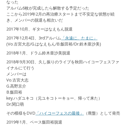
なった
アルバム6枚が完成したら解散する予定だった
ここから2019年2月の再治療スタートまで不安定な状態が続
き、メンバーの脱退も相次いだ
2017年10月、ギターはなえもん脱退
2017年12月4日、3rdアルバム
「永遠に、たまに」
(Vo.古宮大志/G.はなえもん/B.飯田裕/Dr.鈴木亜沙美)
2018年1月、ドラム鈴木亜沙美脱退
2018年9月30日、久し振りのライブを秋田ハイコーフェスファ
イナルにて行う
メンバーは
Vo.古宮大志
G.高野京介
B.飯田裕
key.ハダユキコ（元ユキコトーキョー、帰って来た）
Dr.関口萌
その模様をDVD
「ハイコーフェスの最後」
（廃盤）として発売
2019年1月、ベース飯田裕脱退