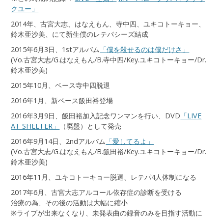
クユー」
2014年、古宮大志、はなえもん、寺中四、ユキコトーキョー、
鈴木亜沙美、にて新生僕のレテパシーズ結成
2015年6月3日、1stアルバム
「僕を殺せるのは僕だけさ」
(Vo.古宮大志/G.はなえもん/B.寺中四/Key.ユキコトーキョー/Dr.
鈴木亜沙美)
2015年10月、ベース寺中四脱退
2016年1月、新ベース飯田裕登場
2016年3月9日、飯田裕加入記念ワンマンを行い、DVD
「LIVE
AT SHELTER」
（廃盤）として発売
2016年9月14日、2ndアルバム
「愛してるよ」
(Vo.古宮大志/G.はなえもん/B.飯田裕/Key.ユキコトーキョー/Dr.
鈴木亜沙美)
2016年11月、ユキコトーキョー脱退、レテパ4人体制になる
2017年6月、古宮大志アルコール依存症の診断を受ける
治療の為、その後の活動は大幅に縮小
※ライブが出来なくなり、未発表曲の録音のみを目指す活動に