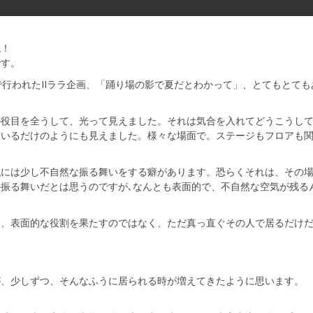
ね！
です。
で行われたIIララ企画、「踊り場の影で夏だとわかって」、とてもとても
の役目を全うして、光って見えました。それは気合を入れてどうこうし
にいるだけのようにも見えました。様々な場面で。ステージもフロアも
私には少し不自然な振る舞いをする癖があります。恐らくそれは、その
振る舞いだとは思うのですが､なんとも表面的で、不自然な空気が残る
は、表面的な役割を果たすのではなく、ただ真っ直ぐその人で居るだけ
が、少しずつ、そんなふうに居られる時が増えてきたように思います。
。