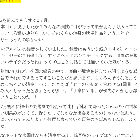
ムを組んでもうすぐ2ヶ月。
３本目）、見ましたか？みんなの演技に目が行って歌があんまり入って
て、むしろ狙い通りらしい。そのくらい渾身の映像作品ということです
にりっちゃんの歌がいい。
目のアルバムの録音をしていました。録音はもう少し続きますが、ベー
した。せーので録音して、すぐにヘッドホンでチェックする。演奏の高
いいテイクだったね」って10曲ごとに話しては頷いていた気がする。
は別物だけれど、今回の録音の中で、楽曲が境地を超えて花開くような
録音でそれができるってすごいことだと思います。もちろんそうなるよ
めっちゃいい演奏」って、たとえば「せーので初めて合わせる1回目」
踏み入れちゃったとき」とかが多い。「丁寧にやる」が優先されがちな
いうことなのだ…！
月初めに福生の楽器屋で出会って迷わず連れて帰ったGrecoの77年製
らい馴染みがよくて、探したってなかなか出会えるものじゃないと思う
木にかかってるんだよ」と何度も言っていた店主のおばあちゃんも、よ
した。
んなホットな次回作からも演奏するよ。録音後のライブはきっとすごい