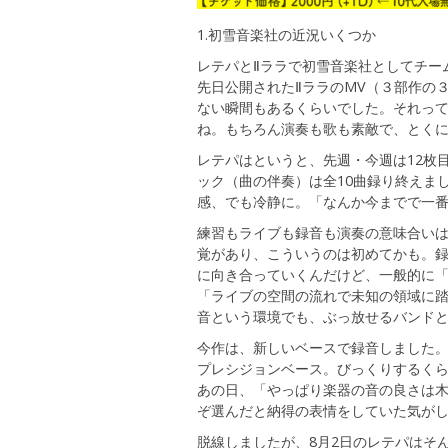
1.初雪音楽社の近況いくつか
レテパとⅡララで初雪音楽社としてチー
先日公開されたⅡララのMV（３部作の
ない瞬間もあるくらいでした。それっ
ね。もちろん演奏も歌も素敵で、とく
レテパはというと、先週・今週は12枚
ック（曲の伴奏）は全10曲録り終えま
感、でも冷静に。「なんか今までで一番
練習もライブも録音も演奏の意味合い
覚があり、こういうのは初めてかも。
に向き合っていくんだけど、一般的に「
「ライブの空間の流れで未知の領域に
音という環境でも、ぶっ放せるバンドと
今作は、新しいベースで録音しました。7
プレシジョンベース。びっくりするく
あの日、「やっぱり楽器の音の良さは
ぞ選んだと納得の表情をしていた気が
脱線しましたが、8月2日のレテパはそ