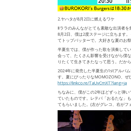
2.ヤハタが8月2日に燃えるワケ
Ⅱララのみんながとても素敵な出演者を
8月2日、僕は2度ステージに立ちます
てトップバッターで。大好きな夏のお祭
半夏生では、僕が作った歌を演奏してい
会って、たくさん影響を受けながら僕
りたくて生きてきたなって思う。だか
2024年に発売した半夏生の1stアルバ
す。夏にぴったりなMOMOZONO、
https://linkco.re/TaUvCmXT?lang=ja
ちなみに、僕がこの2年ほどずっと弾いて
ていたものです。レテパ「おるたな」
てもらいました。(左がグレコ、右がフ