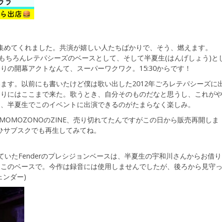
集めてくれました。共演が嬉しい人たちばかりで、そう、燃えます。
。もちろんレテパシーズのベースとして、そして半夏生(はんげしょう)と
りの開幕アクトなんて、スーパーワクワク。15:30からです！
ます。以前にも書いたけど僕は歌い出した2012年ごろレテパシーズに
なりにはここまで来た。歌うとき、自分そのものだなと思うし、これが
ら、半夏生でこのイベントに出演できるのがたまらなく楽しみ。
ムMOMOZONOのZINE、売り切れてたんですがこの日から販売再開しま
ぜひサブスクでも再生してみてね。
いたFenderのプレシジョンベースは、半夏生の宇和川さんからお借り
もこのベースで。今作は録音には使用しませんでしたが、後ろから見守
ェンダー)