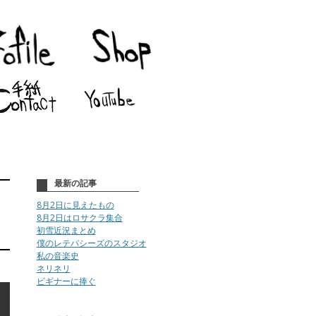
最新の記事
8月2日に見えたもの
8月2日はロサクラ集合
初雪近況まとめ
僕のレテパシーズのスタジオ
私の音楽史
ネリネリ
ビギナーに捧ぐ