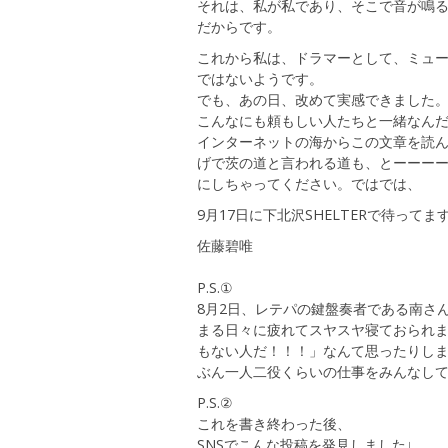
それは、私が私であり、そこで音が鳴
だからです。
これから私は、ドラマーとして、ミュ
ではないようです。
でも、あの日、改めて実感できました
こんなにも頼もしい人たちと一緒なん
インターネットの海からこの文章を読
げで茨の道と言われる道も、とーーー
にしちゃってください。ではでは、
9月17日に下北沢SHELTERで待ってま
佐藤碧唯
P.S.①
8月2日、レテパの鍵盤奏者である南さ
まる日々に疲れてスヤスヤ寝ておられまし
もない人だ！！！」なんて思ったりし
ぶん一人二役くらいの仕事をみんなし
P.S.②
これを書き終わった後、
SNSでこんな投稿を発見しました↓