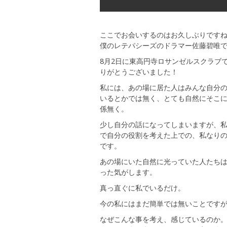
ここでお会いするのはお久しぶりです
僕のレテパシーズのドラマー佐藤碧唯
8月2日に東高円寺ロサンゼルスクラブ
りがとうございました！
私には、あの場に居た人はみんな自分
いるとかでは無く、とても自然にそこ
係無く。
少し自分の話になってしまいますが、
で自分の役割を考えた上での、私なりの
です。
あの場にいた自然に光っていた人たち
った気がします。
真っ直ぐに私でいるだけ。
今の私にはまだ簡単では無いことです
なぜこんな事を考え、感じているのか