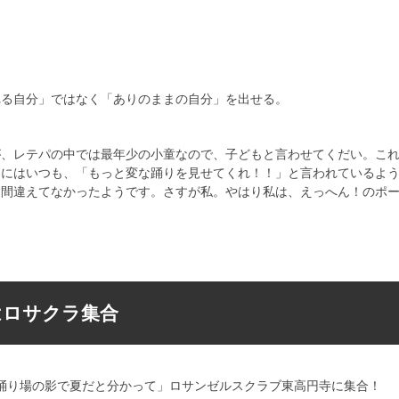
れる自分」ではなく「ありのままの自分」を出せる。
が、レテパの中では最年少の小童なので、子どもと言わせてくだい。こ
ーにはいつも、「もっと変な踊りを見せてくれ！！」と言われているよ
を間違えてなかったようです。さすが私。やはり私は、えっへん！のポ
日はロサクラ集合
踊り場の影で夏だと分かって」ロサンゼルスクラブ東高円寺に集合！