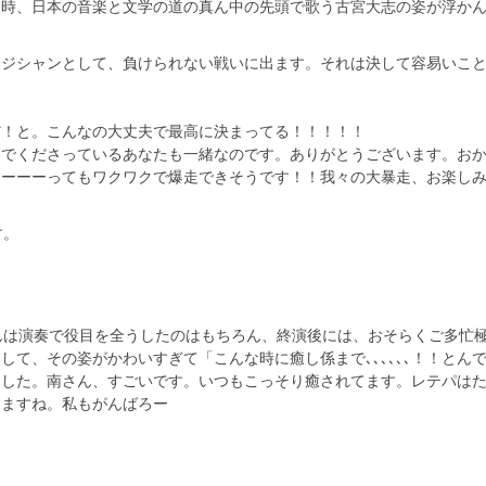
る時、日本の音楽と文学の道の真ん中の先頭で歌う古宮大志の姿が浮か
ージシャンとして、負けられない戦いに出ます。それは決して容易いこ
。
だ！と。こんなの大丈夫で最高に決まってる！！！！！
んでくださっているあなたも一緒なのです。ありがとうございます。お
ーーーーってもワクワクで爆走できそうです！！我々の大暴走、お楽し
す。
んは演奏で役目を全うしたのはもちろん、終演後には、おそらくご多忙
て、その姿がかわいすぎて「こんな時に癒し係まで､､､､､､！！とん
ました。南さん、すごいです。いつもこっそり癒されてます。レテパは
てますね。私もがんばろー