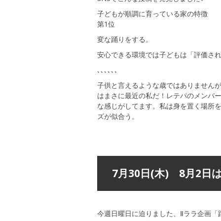
子どもが順調に育っている家の特徴
第1位
変な踊りをする。
安心できる環境では子どもは「評価さ
､､､､､､
子供と言えるような歳ではありません
はまさに最近の私だ！レテパのメンバ
な感じがしてます。私は身を置く場所
ズが似合う。
7月30日(木) 8月2
今週日曜日に迫りました、Ⅱララ企画「