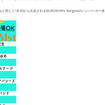
同じく18:30から出店されるBUROKORI’s Burgersのハンバーガー