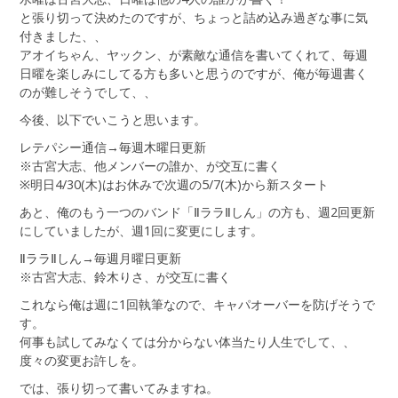
と張り切って決めたのですが、ちょっと詰め込み過ぎな事に気
付きました、、
アオイちゃん、ヤックン、が素敵な通信を書いてくれて、毎週
日曜を楽しみにしてる方も多いと思うのですが、俺が毎週書く
のが難しそうでして、、
今後、以下でいこうと思います。
レテパシー通信→毎週木曜日更新
※古宮大志、他メンバーの誰か、が交互に書く
※明日4/30(木)はお休みで次週の5/7(木)から新スタート
あと、俺のもう一つのバンド「ⅡララⅡしん」の方も、週2回更新
にしていましたが、週1回に変更にします。
ⅡララⅡしん→毎週月曜日更新
※古宮大志、鈴木りさ、が交互に書く
これなら俺は週に1回執筆なので、キャパオーバーを防げそうで
す。
何事も試してみなくては分からない体当たり人生でして、、
度々の変更お許しを。
では、張り切って書いてみますね。