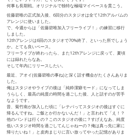
何事も長期戦。オリジナルで独特な極端マイペースを貫こう。
佐藤碧唯の正式加入後、6回分のスタジオは全て12thアルバムの
アレンジに使いました。
で、今週からは「佐藤碧唯加入フリーライブ！」の練習に移行
しました。
12thアレンジは6回のスタジオで70%終了、といった所でしょう
か。とても良いペース。
フリーライブが終わったら、また12thアレンジに戻って、夏頃
には録れたらなあ。
そして年内にリリースしたい。
最近、アオイ(佐藤碧唯の事ね)と深く話す機会がたくさんありま
した。
俺はスタジオやライブの後は「純粋潔癖モード」になってしま
うらしく、最高の純度の時間を過ごした後、人と話すのが苦手
なようです。
昔、菊竹南が加入した頃に「レテパってスタジオの後はすぐに
帰るんですね。ご飯とか行かないんだ！」と言われて「え！？
他のバンドは行くの？このスタジオの後に？すげえなあ、純度
低いスタジオ時間を過ごしてんじゃねーの？俺は真っ先に家に
帰りたいね！」と皮肉まじりに言い放ってやった記憶がありま