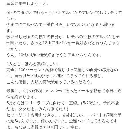
練習に集中しよう」と。
6回のスタジオで行なった12thアルバムのアレンジはバッチリで
した。
今までのアルバムで一番自分らしいアルバムになると思いま
す。
歌い出した頃の高校生の自分が、レテパの12枚のアルバムを全
部聞いたら、きっと12thアルバムが一番好きだと言うんじゃな
いかな。
うん。10代の頃の俺が好きそうなアルバムなんです。
4人とも、ほんと素晴らしい。
完全に100パーセント純粋で混じりっ気無しの自分の感覚なの
に、自分以外の4人がそこへ連れて行ってくれる感じ。
こんな感覚、人類の何%が知っているのだろう。
最後に、4月の初めにメンバーに送ったメールを載せて今日の通
信を終わります。
5月からはフリーライブに向けて一直線。(5/29だよ。予約不要
だよ。タダだよ。みんな来てね！)
セットリストも考えなきゃ、、ああ忙しい、、バイトも7時間半
の週5なんですよ。偉いんですよ。全額バンドに消えるんです
よ。ちなみに家賃は39000円です。幸せ。