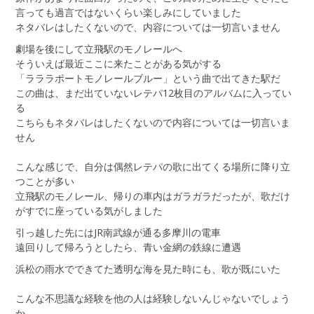
言っても過言ではないくらい楽しみにしていました
ネタバレはしたくないので、内容については一切言いません
劇場を後にして立飛駅のモノレールへ
そういえば最近ここに来たことがある気がする
「ラララポートモノレールブルー」という曲で出てきた駅だ
この曲は、まだ出ていないレテパ12枚目のアルバムに入ってい
る
こちらもネタバレはしたくないので内容については一切言いま
せん
こんな感じで、自分は偶然レテパの歌に出てくる場所に降り立
つことが多い
立飛駅のモノレール、帰りの車内はガラガラだったが、歌だけ
がすでに座っている気がしました
引っ越した先にはJR南武線が通る多摩川の電車
遠回りして帰ろうとしたら、青い金網の鉄線に遭遇
浜松の雨水でできてた透明な海を見た時にも、歌が既にいた
こんな不思議な経験を他の人は経験しないんじゃないでしょう
か