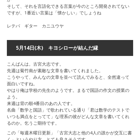
そして、それを言語化できる言葉が今のところ開発されてない
ですが、1番近い言葉は「懐かしい」でしょうね
レテパ ギター カニユウヤ
5月14日(木) キヨシローが結んだ縁
こんばんは。古宮大志です。
先週は菊竹南が素敵な文章を書いてくれました。
こうやって、みんなの文章を並べて読んでみると、全然違って
面白いですね。
やはり俺は学校の先生のようです。まるで国語の作文の授業の
よう。
来週は背の順4番目のあの人です。
名曲「数学と国語」で歌われている通り「君は数学のテストで
いつも満点をとってて」な理系の彼がどんな文章を書いてくれ
るのか。乞うご期待です。
この「毎週木曜日更新」「古宮大志と他の4人の誰かが交互に書
く」というやり方、とても良さそうです。