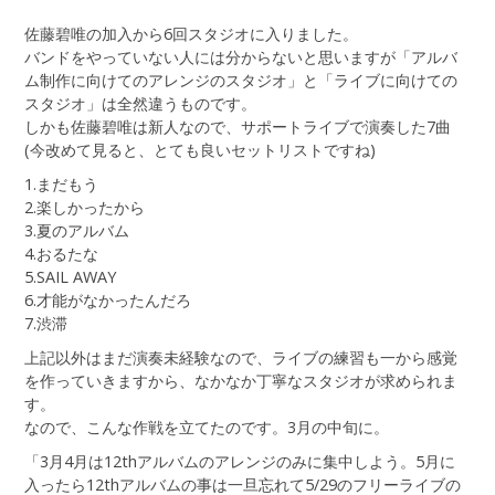
佐藤碧唯の加入から6回スタジオに入りました。
バンドをやっていない人には分からないと思いますが「アルバ
ム制作に向けてのアレンジのスタジオ」と「ライブに向けての
スタジオ」は全然違うものです。
しかも佐藤碧唯は新人なので、サポートライブで演奏した7曲
(今改めて見ると、とても良いセットリストですね)
1.まだもう
2.楽しかったから
3.夏のアルバム
4.おるたな
5.SAIL AWAY
6.才能がなかったんだろ
7.渋滞
上記以外はまだ演奏未経験なので、ライブの練習も一から感覚
を作っていきますから、なかなか丁寧なスタジオが求められま
す。
なので、こんな作戦を立てたのです。3月の中旬に。
「3月4月は12thアルバムのアレンジのみに集中しよう。5月に
入ったら12thアルバムの事は一旦忘れて5/29のフリーライブの