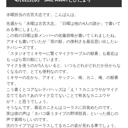
水曜担当の古宮大志です。こんばんは。
先週から「水曜は古宮大志」「日曜は他の4人の誰か」で書いて
みる事にしました。
この前の日曜は新メンバーの佐藤碧唯が書いてくれましたね。
アオイも書いていたが「背の順」の便利さを最近思い出したレ
テパシーズです。
「スタジオでミキサーに繋ぐマイクケーブルの順番」も最近は
もっぱら背の順にしています。
マイクを使うのが5人もいると、いつもどれがどれだか分からな
くなるので、とても便利なのです。
ミキサーの左から、アオイ、ヤックン、南、カニ、俺、の順番
です。
こう書くとコアなレテパヘッズは「え！？カニユウヤがマイク
立ててるの？あのマイク立てないことで有名なカニユウヤ
が？」と思うでしょう。
そうなんです。最近カニさんはコーラスに目覚めたのです。
実は彼の声は「タバコ吸うタイプの野球部員」といった感じの
声で素晴らしいのです。
次のライブではコーラスしてるカニの姿が見れる事でしょう。