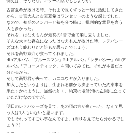
例えば、そうだな。ギターの話でもしようか。
古宮夏希が抜ける時。それまで長くずっと一緒に活動してきた
から、古宮大志と古宮夏希はワンセットのような感じでした。
なので、初期のメンバーと袂を分つ時は、批判的な意見を言う
人も多かった。
それを、はなえもんが最初の1音で全て消し去りました。
そんな大きな存在になったはなえもんが抜けた時、レテパシー
ズはもう終わりだと誰もが思ったでしょう。
それを高野京介が救ってくれました。
4thアルバム「ブルースマン」5thアルバム「レテパシー」6thア
ルバム「アコースティック」を聞いてみてね。それが本当だと
分かるから。
そして高野君が去って、カニユウヤが入りました。
加入したというよりは、生まれる前から決まっていた約束事を
果たすかのように、当然の如く、約束の場所(俺の左側)に立って
いただけなのですが。
明日のレテパシーズを見て、あの頃の方が良かった、なんて思
う人は1人もいないと思います。
でもそれってすごい事なんですよ。(周りを見てたら分かるでし
ょう？)