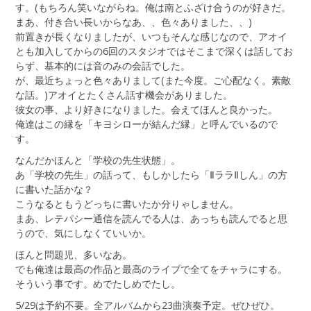
す。(もちろん笑いながらね。俺は南とふざけ合うのが好きだ。
まあ、付き合い長いからなあ、、色々ありました、、)
前置きが長くなりましたが、いつもそんな感じなので、アオイ
とも加入してからの6回のスタジオではそこまで深くは話してお
らず、基本的には音のみの会話でした。
が、最近ちょっと色々ありまして(また今度。ご心配なく。素敵
な話。)アオイとたくさん話す機会がありました。
彼女の事、より好きになりました。会えてほんと良かった。
俺達はこの縁を「キヨシローが結んだ縁」と呼んでいるので
す。
なんだかほんと「学校の先生状態」。
あ「学校の先生」の話って、もしかしたら「ⅡララⅡしん」の方
に書いた話かな？
こうなるともうどっちに書いたか分りゃしません。
まあ、レテパシー通信を読んでる人は、あっちも読んでると思
うので、気にしなくていいか。
ほんと問題児、多いなあ。
でも俺達は最高の作品と最高のライブで全てをチャラにする。
そういう事です。めでたしめでたし。
5/29は予約不要。全アルバムから23曲演奏予定。ぜひぜひ。