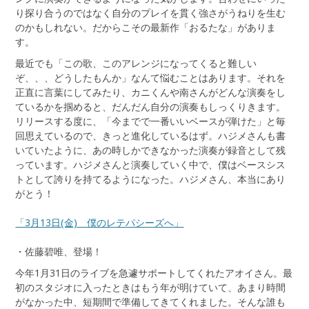
り探り合うのではなく自分のプレイを貫く強さがうねりを生む
のかもしれない。だからこその最新作「おるたな」がありま
す。
最近でも「この歌、このアレンジになってくると難しい
ぞ、、、どうしたもんか」なんて悩むことはあります。それを
正直に言葉にしてみたり、カニくんや南さんがどんな演奏をし
ているかを掴めると、だんだん自分の演奏もしっくりきます。
リリースする度に、「今までで一番いいベースが弾けた」と毎
回思えているので、きっと進化しているはず。ハジメさんも書
いていたように、あの時しかできなかった演奏が録音として残
っています。ハジメさんと演奏していく中で、僕はベースシス
トとして誇りを持てるようになった。ハジメさん、本当にあり
がとう！
「3月13日(金) 僕のレテパシーズへ」
・佐藤碧唯、登場！
今年1月31日のライブを急遽サポートしてくれたアオイさん。最
初のスタジオに入ったときはもう年が明けていて、あまり時間
がなかった中、短期間で準備してきてくれました。そんな誰も