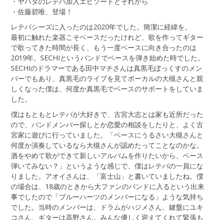
・ヤハタのレテパ加入エピソードとそれから
・佐藤碧唯、登場！
レテパシーズに入ったのは2020年でした。簡潔に経緯を。
最初に触れた楽器こそベースだったけれど、歌を作ってギター
で歌ってきた時間が長く、もう一度ベースに向き合ったのは
2019年。SECHIというバンドでベースを弾き始めた時でした。
SECHIのドラマーである田中マチさんは真黒毛ぼっくすのメン
バーでもあり、真黒毛のライブを見てボーカルの大槻さんと親
しくなった僕は、何度か真黒毛でベースのサポートをしていま
した。
僕はもともとレテパが大好きで、古宮大志とは家も近所だった
ので、バンドメンバー探しとか恋愛の相談をしたりと、よく古
宮家に遊びに行っていました。「ベースにうるさい大槻さんと
何度か演奏しているなら大槻さんが認めたってことなのかな。
酒をやめて歌ができて新しいアルバムを作りたいから、ベース
弾いてみない？」というような感じで、僕はレテパの一員にな
りました。アオイさんは、「富士山」と書いていましたね。僕
の場合は、18歳のときから大ファンのバンドに入るという出来
事でしたので「ブルーハーツのメンバーになる」ような気持ち
でした。当時のメンバーは、ドラムがハジメさん、鍵盤にユキ
コさん、ギターは高野さん。みんな優しく迎えてくれて緊張も