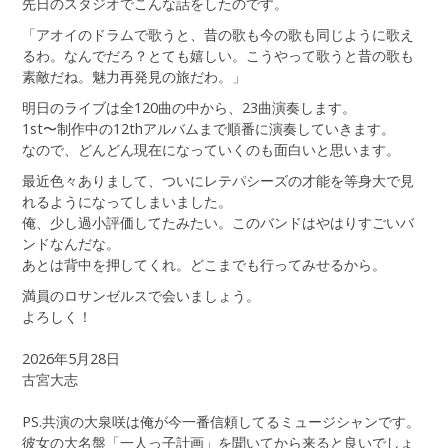
先日のスタジオでこんな話をしたのです。
「アオイのドラムで歌うと、昔の歌も今の歌も同じように歌え
るわ。なんでだろ？とても嬉しい。こうやって歌うと昔の歌も
素敵だね。魅力再発見の旅だわ。」
明日のライブは全120曲の中から、23曲演奏します。
1st〜制作中の12thアルバムまで順番に演奏していきます。
なので、どんどん現在になっていくのも面白いと思います。
最近色々ありまして、ついにレテパシーズの才能を等身大で見
れるようになってしまいました。
俺、少し過小評価してたみたい。このバンドはやはりすごいバ
ンドなんだな。
あとは背中を押してくれ。どこまでも行ってみせるから。
満員のロサンゼルスで会いましょう。
よろしく！
2026年5月28日
古宮大志
PS.共演の大泉咲は俺が今一番信頼してるミュージシャンです。
彼女の大名盤「一人っ子計画」を聞いてから来ると良いでしょ