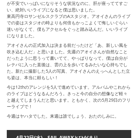
が不安でいっぱいになりそうな状況なのに、肝が座っててすご
い、絶対いいライブになると僕は思いました。
東高円寺ロサンゼルスクラブのAスタジオ。アオイさんのライブ
での姿はスタジオの時よりも何倍もかっこよくて悔しいぐらい
迷いがなくて、僕もアクセルをぐっと踏み込んだ。いいライブ
になりました。
アオイさんの正式加入は決まる前だったけど「あ、新しい風を
吹き込む人だ」と思いました。先週のアオイさんが自然なこと
だったように思うって書いてて、やっぱりなって。僕は自分が
レテパに入った直後は、雲の上を歩いてるみたいな心持ちでし
た。新たに撮影した5人の写真、アオイさんのえっへんとした立
ち姿は、本当に頼もしい！
今は12thのアレンジを5人で進めています。アルバムやこれから
のライブはどうなるんだろう。きっと今の自分の想像など軽々
と越えてしまうんだと思います。ともかく、次の5月29日のフリ
ーライブで！
今週はヤハタでした。来週は誰でしょう、おたのしみに。
4月22日(水) SAIL AWAYとひだまり