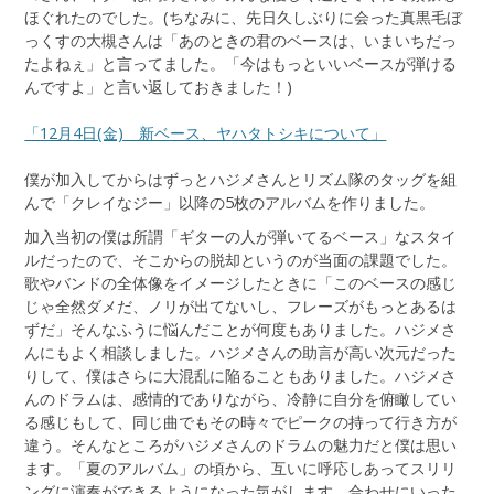
ほぐれたのでした。(ちなみに、先日久しぶりに会った真黒毛ぼ
っくすの大槻さんは「あのときの君のベースは、いまいちだっ
たよねぇ」と言ってました。「今はもっといいベースが弾ける
んですよ」と言い返しておきました！)
「12月4日(金) 新ベース、ヤハタトシキについて」
僕が加入してからはずっとハジメさんとリズム隊のタッグを組
んで「クレイなジー」以降の5枚のアルバムを作りました。
加入当初の僕は所謂「ギターの人が弾いてるベース」なスタイ
ルだったので、そこからの脱却というのが当面の課題でした。
歌やバンドの全体像をイメージしたときに「このベースの感じ
じゃ全然ダメだ、ノリが出てないし、フレーズがもっとあるは
ずだ」そんなふうに悩んだことが何度もありました。ハジメさ
んにもよく相談しました。ハジメさんの助言が高い次元だった
りして、僕はさらに大混乱に陥ることもありました。ハジメさ
んのドラムは、感情的でありながら、冷静に自分を俯瞰してい
る感じもして、同じ曲でもその時々でピークの持って行き方が
違う。そんなところがハジメさんのドラムの魅力だと僕は思い
ます。「夏のアルバム」の頃から、互いに呼応しあってスリリ
ングに演奏ができるようになった気がします。合わせにいった