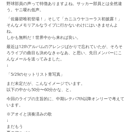
野球部員の声って特徴ありますよね。サッカー部員とは全然違
う。ヤニ嗄れ低声。
「佐藤碧唯初登場！」そして「カニユウヤコーラス初披露！」
そんなメモリアルなライブに行かないわけにはいきませんよ
ね。
しかも無料だ！世界中から来れば良い。
最近は12thアルバムのアレンジばかりで忘れていたが、そろそ
ろライブの曲目も決めなきゃなあ、と思い、先日メンバーにこ
んなメールを送ってみました。
↓
「5/29のセットリスト青写真」
まだ未定だが、こんなイメージでいます。
以下の中から50分〜60分かな、と。
今回のライブの主旨的に、中期レテパ7th以降オンリーで考えて
います。
※アオイと演奏済みの歌
↓
まだもう