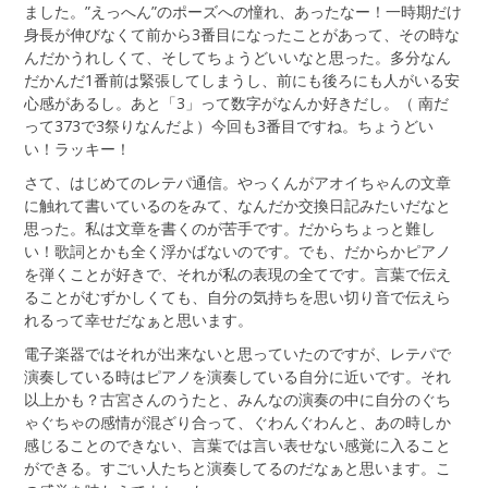
ました。”えっへん”のポーズへの憧れ、あったなー！一時期だけ
身長が伸びなくて前から3番目になったことがあって、その時な
んだかうれしくて、そしてちょうどいいなと思った。多分なん
だかんだ1番前は緊張してしまうし、前にも後ろにも人がいる安
心感があるし。あと「3」って数字がなんか好きだし。（ 南だ
って373で3祭りなんだよ）今回も3番目ですね。ちょうどい
い！ラッキー！
さて、はじめてのレテパ通信。やっくんがアオイちゃんの文章
に触れて書いているのをみて、なんだか交換日記みたいだなと
思った。私は文章を書くのが苦手です。だからちょっと難し
い！歌詞とかも全く浮かばないのです。でも、だからかピアノ
を弾くことが好きで、それが私の表現の全てです。言葉で伝え
ることがむずかしくても、自分の気持ちを思い切り音で伝えら
れるって幸せだなぁと思います。
電子楽器ではそれが出来ないと思っていたのですが、レテパで
演奏している時はピアノを演奏している自分に近いです。それ
以上かも？古宮さんのうたと、みんなの演奏の中に自分のぐち
ゃぐちゃの感情が混ざり合って、ぐわんぐわんと、あの時しか
感じることのできない、言葉では言い表せない感覚に入ること
ができる。すごい人たちと演奏してるのだなぁと思います。こ