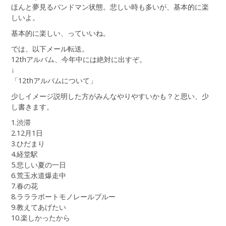
ほんと夢見るバンドマン状態。悲しい時も多いが、基本的に楽
しいよ。
基本的に楽しい、っていいね。
では、以下メール転送。
12thアルバム、今年中には絶対に出すぞ。
↓
「12thアルバムについて」
少しイメージ説明した方がみんなやりやすいかも？と思い、少
し書きます。
1.渋滞
2.12月1日
3.ひだまり
4.経堂駅
5.悲しい夏の一日
6.荒玉水道爆走中
7.春の花
8.ラララポートモノレールブルー
9.教えてあげたい
10.楽しかったから