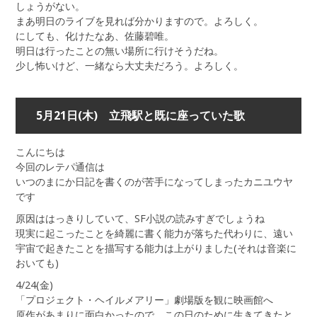
しょうがない。
まあ明日のライブを見れば分かりますので。よろしく。
にしても、化けたなあ、佐藤碧唯。
明日は行ったことの無い場所に行けそうだね。
少し怖いけど、一緒なら大丈夫だろう。よろしく。
5月21日(木) 立飛駅と既に座っていた歌
こんにちは
今回のレテパ通信は
いつのまにか日記を書くのが苦手になってしまったカニユウヤ
です
原因ははっきりしていて、SF小説の読みすぎでしょうね
現実に起こったことを綺麗に書く能力が落ちた代わりに、遠い
宇宙で起きたことを描写する能力は上がりました(それは音楽に
おいても)
4/24(金)
「プロジェクト・ヘイルメアリー」劇場版を観に映画館へ
原作があまりに面白かったので、この日のために生きてきたと