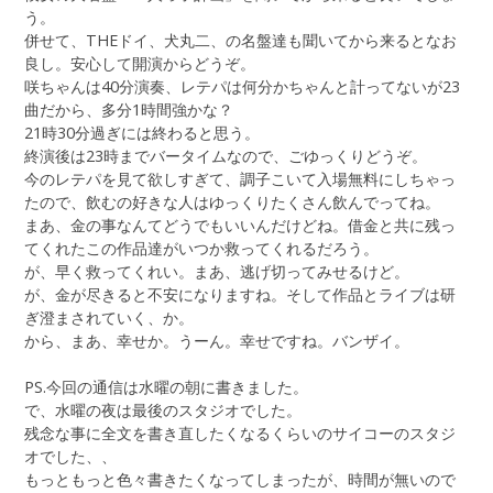
う。
併せて、THEドイ、犬丸二、の名盤達も聞いてから来るとなお
良し。安心して開演からどうぞ。
咲ちゃんは40分演奏、レテパは何分かちゃんと計ってないが23
曲だから、多分1時間強かな？
21時30分過ぎには終わると思う。
終演後は23時までバータイムなので、ごゆっくりどうぞ。
今のレテパを見て欲しすぎて、調子こいて入場無料にしちゃっ
たので、飲むの好きな人はゆっくりたくさん飲んでってね。
まあ、金の事なんてどうでもいいんだけどね。借金と共に残っ
てくれたこの作品達がいつか救ってくれるだろう。
が、早く救ってくれい。まあ、逃げ切ってみせるけど。
が、金が尽きると不安になりますね。そして作品とライブは研
ぎ澄まされていく、か。
から、まあ、幸せか。うーん。幸せですね。バンザイ。
PS.今回の通信は水曜の朝に書きました。
で、水曜の夜は最後のスタジオでした。
残念な事に全文を書き直したくなるくらいのサイコーのスタジ
オでした、、
もっともっと色々書きたくなってしまったが、時間が無いので