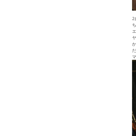
ち
エ
マ