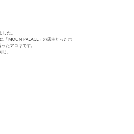
ました。
「MOON PALACE」の店主だったホ
貰ったアコギです。
同じ。