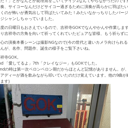
だ！」とかなんとか屁理屈をこいてテイク2なんてやらなかったのですが
演奏、サイコーなんだけどサイコー過ぎるために演奏が高らかに羽ばた
たくのが怖いが勇気出して羽ばたいてみた！みたいなかっちりしたバー
ージシャンしちゃっていました。
今度の日曜日もおさえているので、吉祥寺GOKでなんやかんや作業しま
通り吉祥寺の方角を向いて祈ってくれていたピュアな皆様、もう祈らず
肝心の演奏本番シーンは撮影NGなので(今の世代と違いカメラ向けられる
せんが、名作、問題作、誕生の様子をご覧下さいね。
祥寺GOK。
nd 「愛してるよ」7th「クレイなジー」もGOKでした。
2ndの時は第一次ベロンベロン期だからほとんど記憶がありません。が
くアディーが酒を飲みながら叩いていたのだけ覚えています。他の9曲が
ます)