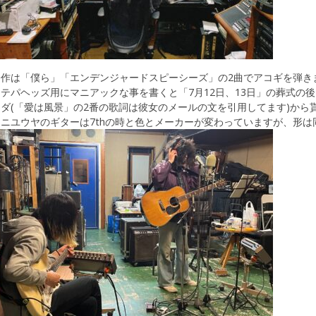
今作は「僕ら」「エンデンジャードスピーシーズ」の2曲でアコギを弾き
テパヘッズ用にマニアックな事を書くと「7月12日、13日」の葬式の後に
ダ(「愛は風景」の2番の歌詞は彼女のメールの文を引用してます)から
ニユウヤのギターは7thの時と色とメーカーが変わっていますが、形は