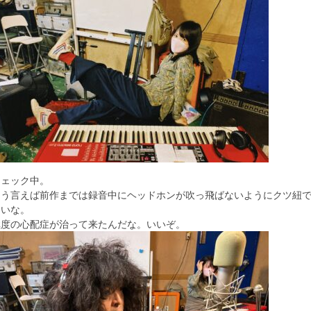
チェック中。
そう言えば前作までは録音中にヘッドホンが吹っ飛ばないようにクツ紐
ないな。
極度の心配症が治って来たんだな。いいぞ。