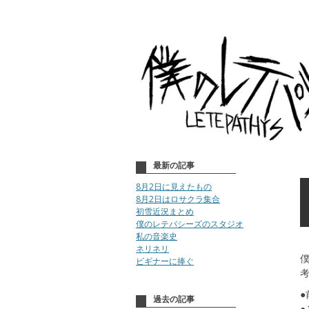
最新の記事
8月2日に見えたもの
8月2日はロサクラ集合
初雪近況まとめ
僕のレテパシーズのスタジオ
私の音楽史
ネリネリ
ビギナーに捧ぐ
●
過去の記事