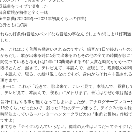
●収録曲をライブで演奏した
●録音環境が前作と全く一緒
全曲新曲(2020年冬〜2021年初夏くらいの作曲)
心身ともに好調
れらの好条件(普通のバンドなら普通の事なんでしょうが)により好調過
ました。
まあ、これはよく普段も勘違いされるのですが、録音が1日で終わったの
たからだし、歌が出来る時に5分で出来るのもその他の全ての時間が歌に
時間使っていると考えれば1年に10曲発表するのに大変な時間がかかって
普段ほとんど、起きて、テレビ見て、本読んで、昼寝して、晩御飯の材
て、本読んで、寝る、の繰り返しなのですが、身内からそれを非難され
て頂きます。
(たまーに、これが「起きて、歌出来て、テレビ見て、本読んで、昼寝し
て、テレビ見て、本読んで、寝る」に変わります。最近はなぜか歌は起き
録音2日目はやる事が無くなってしまいましたが、アナログテープレコー
18分くらいだったので、残った12分のテープ使って、テイク2の歌を
り時間決まっている→ハンターハンタークラピカの「制約と誓約」作戦
リですよ）
前までなら「テイク2なんていらない。俺達の人生はいつだってテイク1