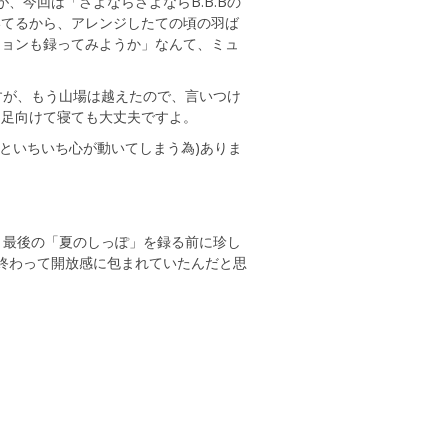
、今回は「さよならさよならB.B.Bの
いてるから、アレンジしたての頃の羽ば
ジョンも録ってみようか」なんて、ミュ
すが、もう山場は越えたので、言いつけ
に足向けて寝ても大丈夫ですよ。
といちいち心が動いてしまう為)ありま
、最後の「夏のしっぽ」を録る前に珍し
終わって開放感に包まれていたんだと思