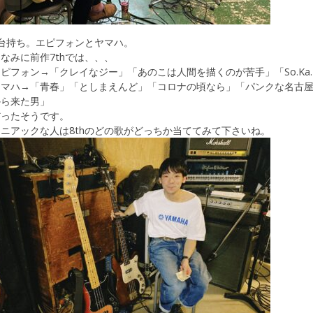
2台持ち。エピフォンとヤマハ。
なみに前作7thでは、、、
ピフォン→「クレイなジー」「あのこは人間を描くのが苦手」「So.Ka
ヤマハ→「青春」「としまえんど」「コロナの頃なら」「パンクな名古
から来た男」
だったそうです。
ニアックな人は8thのどの歌がどっちか当ててみて下さいね。