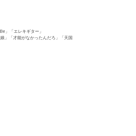
.Be」「エレキギター」
屋娘」「才能がなかったんだろ」「天国