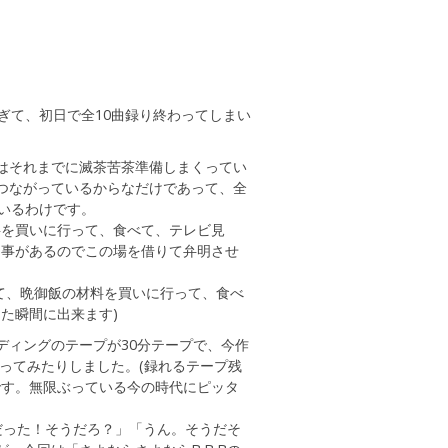
ぎて、初日で全10曲録り終わってしまい
はそれまでに滅茶苦茶準備しまくってい
つながっているからなだけであって、全
いるわけです。
料を買いに行って、食べて、テレビ見
る事があるのでこの場を借りて弁明させ
て、晩御飯の材料を買いに行って、食べ
た瞬間に出来ます)
ディングのテープが30分テープで、今作
録ってみたりしました。(録れるテープ残
です。無限ぶっている今の時代にピッタ
だった！そうだろ？」「うん。そうだそ