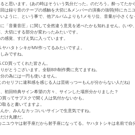
いると思います。(あの時はそういう気分だった。のだろう。酔ってたから
今回は録り音のテープの感触を大切に&メンバーの演奏の強弱(特にカニ
ないように、という事で、他アルバムよりも1メモリ位、音量が小さくな
前に「音量音圧」に関して全然違う意見を述べたかも知れません。(いや、
が、大切にする部分が変わったみたいです。
今の感覚、すげえ気に入っています。
S.ヤハタトシキがMV作ってるみたいですよ。
楽しみですね。
S.CD買ってくれた皆さん。
りがとうございます。全額8th制作費に充てますね。
自分の為には一円も使いません。
このセリフに違和感を感じる人は芸術っつーもんが分からない人だね)
あ、初回特典サイン希望の方々、サインした場所分かりました？
CD買ってサブスクで聞く人は気付かないかも。
D取ると書いてますよ。
なんか、みんなカッコいいサインで生意気ですね。
俺だけ丸腰だ。
(カニユウヤは射手座だから射手座になってる。ヤハタトシキは名前で自