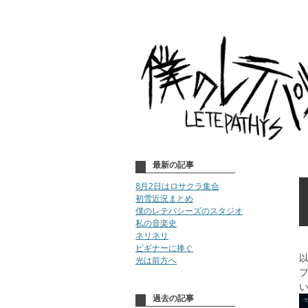
最新の記事
8月2日はロサクラ集合
初雪近況まとめ
僕のレテパシーズのスタジオ
私の音楽史
ネリネリ
ビギナーに捧ぐ
以
光は前方へ
過去の記事