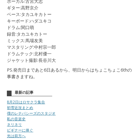
ボーカル:古宮大志
ギター:高野京介
ベース:タカユキカトー
キーボード:ハダユキコ
ドラム:関口萌
録音:タカユキカトー
ミックス:馬場友美
マスタリング:中村宗一郎
ドラムテック:北村優一
ジャケット撮影:長谷川大
PS.発売日まであと6日あるから、明日からはちょこちょこ6thの
事書きますね。
最新の記事
8月2日はロサクラ集合
初雪近況まとめ
僕のレテパシーズのスタジオ
私の音楽史
ネリネリ
ビギナーに捧ぐ
光は前方へ