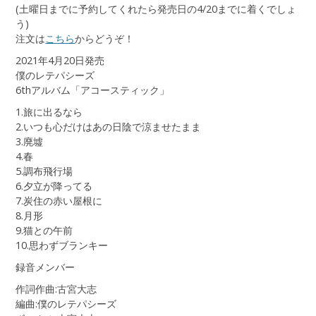
(土曜日までに予約してくれたら発売日の4/20までに着くでしょ
う)
注文は
こちら
からどうぞ！
2021年4月20日発売
僕のレテパシーズ
6thアルバム「アコースティック」
1.旅に出るなら
2.いつも心だけはあの日陰で涼ませたまま
3.廃墟
4.春
5.調布飛行場
6.夕立が降ってる
7.炭住の赤い屋根に
8.月形
9.猫との午前
10.思わずブランキー
録音メンバー
作詞作曲:古宮大志
編曲:僕のレテパシーズ