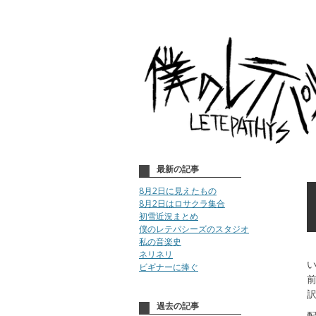
最新の記事
8月2日に見えたもの
8月2日はロサクラ集合
初雪近況まとめ
僕のレテパシーズのスタジオ
私の音楽史
ネリネリ
い
ビギナーに捧ぐ
前
過去の記事