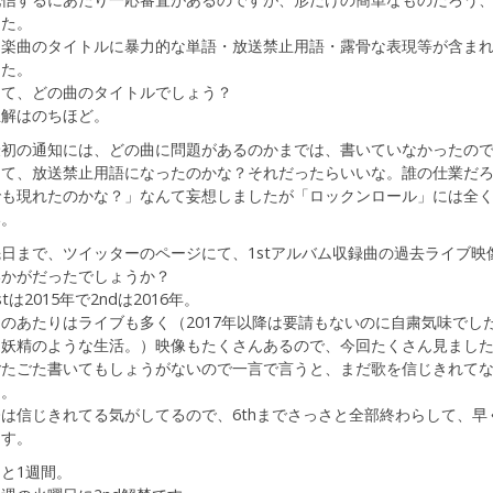
した。
「楽曲のタイトルに暴力的な単語・放送禁止用語・露骨な表現等が含ま
した。
さて、どの曲のタイトルでしょう？
正解はのちほど。
最初の通知には、どの曲に問題があるのかまでは、書いていなかったの
って、放送禁止用語になったのかな？それだったらいいな。誰の仕業だ
でも現れたのかな？」なんて妄想しましたが「ロックンロール」には全
い。
先日まで、ツイッターのページにて、1stアルバム収録曲の過去ライブ映
いかがだったでしょうか？
stは2015年で2ndは2016年。
このあたりはライブも多く（2017年以降は要請もないのに自粛気味でし
と妖精のような生活。）映像もたくさんあるので、今回たくさん見まし
ごたごた書いてもしょうがないので一言で言うと、まだ歌を信じきれて
た。
今は信じきれてる気がしてるので、6thまでさっさと全部終わらして、
ます。
と1週間。