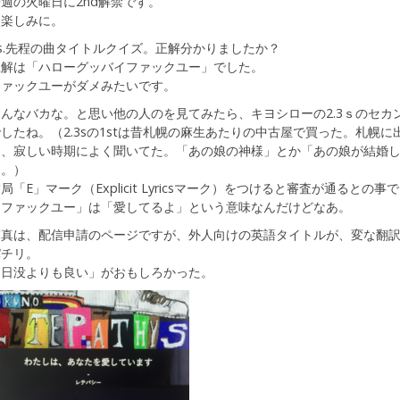
週の火曜日に2nd解禁です。
お楽しみに。
s.先程の曲タイトルクイズ。正解分かりましたか？
正解は「ハローグッバイファックユー」でした。
ファックユーがダメみたいです。
んなバカな。と思い他の人のを見てみたら、キヨシローの2.3ｓのセカ
したね。（2.3sの1stは昔札幌の麻生あたりの中古屋で買った。札幌
く、寂しい時期によく聞いてた。「あの娘の神様」とか「あの娘が結婚し
た。）
局「E」マーク（Explicit Lyricsマーク）をつけると審査が通ると
「ファックユー」は「愛してるよ」という意味なんだけどなあ。
写真は、配信申請のページですが、外人向けの英語タイトルが、変な翻
パチリ。
「日没よりも良い」がおもしろかった。