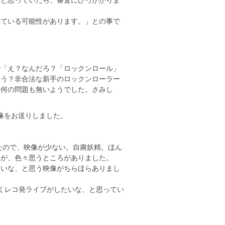
れている可能性があります。」との事で
で「え？なんだろ？「ロックンロール」
ろう？非合法な新手のロックンローラー
く何の問題も無いようでした。さみし
像をお送りしました。
たので、映像が少ない。自粛妖精。ほん
たが、色々思うところがありました。
ないな、と思う映像がちらほらありまし
早くレコ発ライブがしたいな、と思ってい