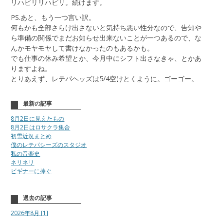
リハビリリハビリ。続けます。
PS.あと、もう一つ言い訳。
何もかも全部さらけ出さないと気持ち悪い性分なので、告知や
ら準備の関係でまだお知らせ出来ないことが一つあるので、な
んかモヤモヤして書けなかったのもあるかも。
でも仕事の休み希望とか、今月中にシフト出さなきゃ、とかあ
りますよね。
とりあえず、レテパヘッズは5/4空けとくように。ゴーゴー。
最新の記事
8月2日に見えたもの
8月2日はロサクラ集合
初雪近況まとめ
僕のレテパシーズのスタジオ
私の音楽史
ネリネリ
ビギナーに捧ぐ
過去の記事
2026年8月 [1]