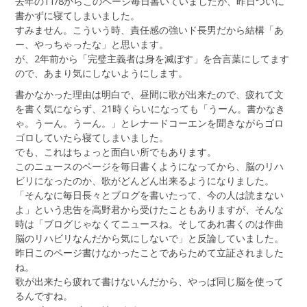
去年の11/8からこのページ毎日書いていましたが、昨日ついに
書かずに寝てしまいました。
すみません。こういう時、責任感の強いド長男だから結構「あ
ー、やっちゃったな」と思います。
が、2年前から「完璧主義者は身を滅ぼす」を合言葉にしてます
ので、あまり気にしないようにします。
書かなかった理由は明白で、昼間に歌が出来たので、疲れて文
を書く気にならず、21時くらいになっても「うーん。書かなき
ゃ。うーん。うーん。」とレナードコーエンを聞きながらゴロ
ゴロしていたら寝てしまいました。
でも、これはちょっと面白い所でもあります。
このニュースのページを毎日書くようになってから、脳のリハ
ビリになったのか、歌がどんどん出来るようになりました。
「そんなに毎日長々とブログを書いたって、今の人は読まない
よ」という忠告を高野君から受けたこともありますが、そんな
時は「ブログじゃなくてニュースね。そしてあれ書くのは作曲
脳のリハビリなんだから気にしないで」と反論していました。
昨日このページ書けなかったことであらためて立証されました
ね。
歌が出来たら疲れて書けないんだから、やっぱ同じ脳を使って
るんですね。