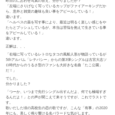
昨日のにおわせ写真の答え、分かりましたか？
「左端にさりげなく写っているカップがファイアーキングだか
ら、意外と雑貨の趣味も良い事をアピールしている！」
違います。
「ヘルペスの薬を写す事により、最近は明るく楽しい感じをや
たらとプッシュしているが、本当は苦悩を抱えて生きている事
をアピールしている！」
違います。
正解は、、、
「右端に写っているレトロなタコの風船人形が物語っているが
5thアルバム「レテパシー」からの第3弾シングルは古宮大志ソ
ロ時代からのうるさ型のファンも大好きな名曲「たこ公園」
だ！」
でした。
分かりました？
「つーか、いつまで先行シングル出すんだよ、何でも極端すぎ
るんだよ！」との声が聞こえて来そうですが、これでラストで
す。
歌いだした頃の高校生の恋の歌ですが、こんな「有事」の2020
年にも、美しく鳴り響ける名バラードな気がします。