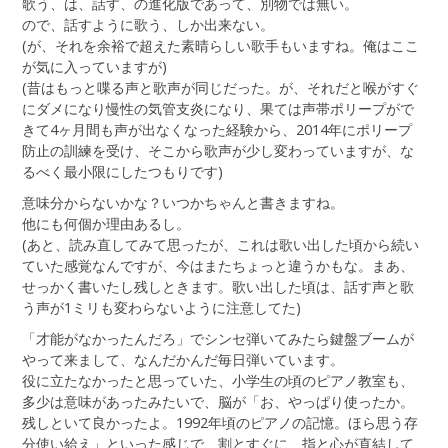
歌う、は、話す、の進化版であって、別物では無い。
ので、話すように歌う、しか出来ない。
(が、それを余裕で超えた素晴らしい歌手もいますね。俺はここ
が気に入っていますが)
(昔はもっと喋る声と歌声が同じだった。が、それだと喉がすぐ
にダメになり慢性の気管支炎になり、果ては声帯ポリープがで
きて4ヶ月間も声が出なくなった経験から、2014年にポリープ
防止の訓練を受け、そこから歌声が少し変わっていますが、な
るべく最小限にしたつもりです)
意味分からないかな？いつかちゃんと書きますね。
他にも何個か理由あるし。
(あと、読み直してみて思ったが、これは歌い出した頃から続い
ていた感覚なんですが、今はまたちょっと違うかもな。まあ、
せっかく書いたし残しときます。歌い出した頃は、話す声と歌
う声が1ミリも変わらないように注意してた)
「才能がなかったんだろ」でシンセ弾いてみたら鍵盤ブームが
やって来まして、なんだかんだ毎日弾いています。
役に立たなかったと思っていた、小学生の頃のピアノ教室も、
多少は意味があったみたいで、脳が「お、やっぱり使ったか。
残しといて良かったよ。1992年頃のピアノの記憶。ほら思う存
分使い給え」といった感じで、割とすぐに、指と心が直結して