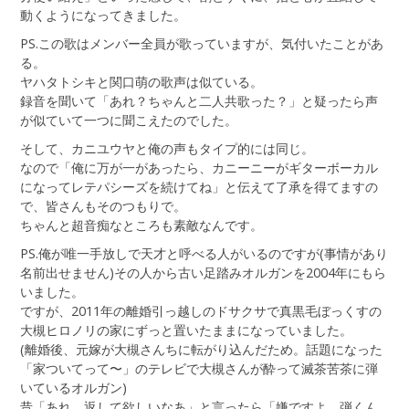
動くようになってきました。
PS.この歌はメンバー全員が歌っていますが、気付いたことがあ
る。
ヤハタトシキと関口萌の歌声は似ている。
録音を聞いて「あれ？ちゃんと二人共歌った？」と疑ったら声
が似ていて一つに聞こえたのでした。
そして、カニユウヤと俺の声もタイプ的には同じ。
なので「俺に万が一があったら、カニーニーがギターボーカル
になってレテパシーズを続けてね」と伝えて了承を得てますの
で、皆さんもそのつもりで。
ちゃんと超音痴なところも素敵なんです。
PS.俺が唯一手放しで天才と呼べる人がいるのですが(事情があり
名前出せません)その人から古い足踏みオルガンを2004年にもら
いました。
ですが、2011年の離婚引っ越しのドサクサで真黒毛ぼっくすの
大槻ヒロノリの家にずっと置いたままになっていました。
(離婚後、元嫁が大槻さんちに転がり込んだため。話題になった
「家ついてって〜」のテレビで大槻さんが酔って滅茶苦茶に弾
いているオルガン)
昔「あれ、返して欲しいなあ」と言ったら「嫌ですよ。弾くん