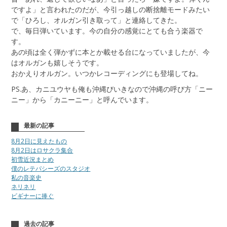
ですよ」と言われたのだが、今引っ越しの断捨離モードみたい
で「ひろし、オルガン引き取って」と連絡してきた。
で、毎日弾いています。今の自分の感覚にとても合う楽器で
す。
あの頃は全く弾かずに本とか載せる台になっていましたが、今
はオルガンも嬉しそうです。
おかえりオルガン。いつかレコーディングにも登場してね。
PS.あ、カニユウヤも俺も沖縄びいきなので沖縄の呼び方「ニー
ニー」から「カニーニー」と呼んでいます。
最新の記事
8月2日に見えたもの
8月2日はロサクラ集合
初雪近況まとめ
僕のレテパシーズのスタジオ
私の音楽史
ネリネリ
ビギナーに捧ぐ
過去の記事