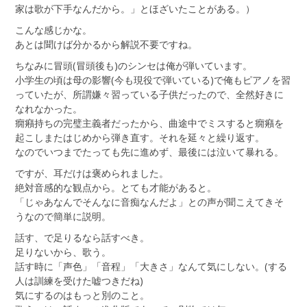
家は歌が下手なんだから。」とほざいたことがある。）
こんな感じかな。
あとは聞けば分かるから解説不要ですね。
ちなみに冒頭(冒頭後も)のシンセは俺が弾いています。
小学生の頃は母の影響(今も現役で弾いている)で俺もピアノを習
っていたが、所謂嫌々習っている子供だったので、全然好きに
なれなかった。
癇癪持ちの完璧主義者だったから、曲途中でミスすると癇癪を
起こしまたはじめから弾き直す。それを延々と繰り返す。
なのでいつまでたっても先に進めず、最後には泣いて暴れる。
ですが、耳だけは褒められました。
絶対音感的な観点から。とても才能があると。
「じゃあなんでそんなに音痴なんだよ」との声が聞こえてきそ
うなので簡単に説明。
話す、で足りるなら話すべき。
足りないから、歌う。
話す時に「声色」「音程」「大きさ」なんて気にしない。(する
人は訓練を受けた嘘つきだね)
気にするのはもっと別のこと。