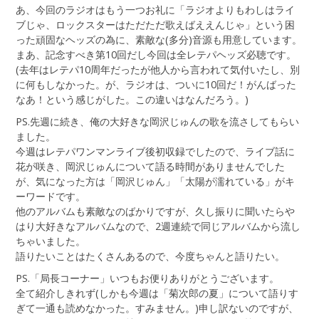
あ、今回のラジオはもう一つお礼に「ラジオよりもわしはライ
ブじゃ、ロックスターはただただ歌えばええんじゃ」という困
った頑固なヘッズの為に、素敵な(多分)音源も用意しています。
まあ、記念すべき第10回だし今回は全レテパヘッズ必聴です。
(去年はレテパ10周年だったが他人から言われて気付いたし、別
に何もしなかった。が、ラジオは、ついに10回だ！がんばった
なあ！という感じがした。この違いはなんだろう。)
PS.先週に続き、俺の大好きな岡沢じゅんの歌を流さしてもらい
ました。
今週はレテパワンマンライブ後初収録でしたので、ライブ話に
花が咲き、岡沢じゅんについて語る時間がありませんでした
が、気になった方は「岡沢じゅん」「太陽が濡れている」がキ
ーワードです。
他のアルバムも素敵なのばかりですが、久し振りに聞いたらや
はり大好きなアルバムなので、2週連続で同じアルバムから流し
ちゃいました。
語りたいことはたくさんあるので、今度ちゃんと語りたい。
PS.「局長コーナー」いつもお便りありがとうございます。
全て紹介しきれず(しかも今週は「菊次郎の夏」について語りす
ぎて一通も読めなかった。すみません。)申し訳ないのですが、