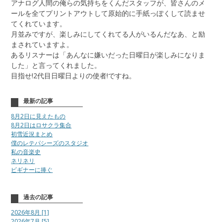
アナログ人間の俺らの気持ちをくんだスタッフが、皆さんのメ
ールを全てプリントアウトして原始的に手紙っぽくして読ませ
てくれています。
月並みですが、楽しみにしてくれてる人がいるんだなあ、と励
まされていますよ。
あるリスナーは「あんなに嫌いだった日曜日が楽しみになりま
した」と言ってくれました。
目指せ!2代目日曜日よりの使者!ですね。
最新の記事
8月2日に見えたもの
8月2日はロサクラ集合
初雪近況まとめ
僕のレテパシーズのスタジオ
私の音楽史
ネリネリ
ビギナーに捧ぐ
過去の記事
2026年8月 [1]
2026年7月 [5]