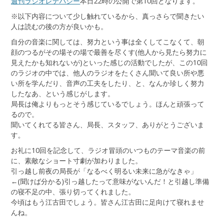
週刊ラジオレテパシー
本日22時の公開で第10回となります。
※以下内容について少し触れているから、真っさらで聞きたい
人は読むの後の方が良いかも。
自分の音楽に関しては、努力という事は全くしてこなくて、朝
顔のつるがその場その場で最善を尽くす(他人から見たら努力に
見えたかも知れないが)といった感じの活動でしたが、この10回
のラジオの中では、他人のラジオをたくさん聞いて良い所や悪
い所を学んだり、音声の工夫をしたり、と、なんか珍しく努力
したなあ、という感じがします。
局長は俺よりもっとそう感じているでしょう。ほんと頑張って
るので。
聞いてくれてる皆さん、局長、スタッフ、ありがとうございま
す。
お礼に10回を記念して、ラジオ冒頭のいつものテーマ音楽の前
に、素敵なショート寸劇が加わりました。
引っ越し前夜の局長が「なるべく明るい未来に急がなきゃ」
←(聞けば分かる)引っ越したって意味がないんだ！と引越し準備
の寝不足の中、張り切ってくれました。
今頃はもう江古田でしょう。皆さん江古田に足向けて寝れませ
んね。