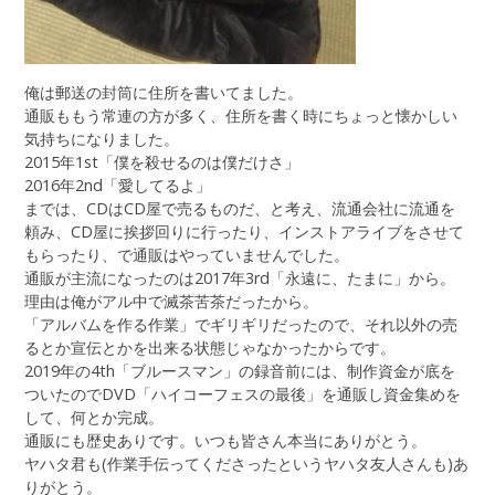
俺は郵送の封筒に住所を書いてました。
通販ももう常連の方が多く、住所を書く時にちょっと懐かしい
気持ちになりました。
2015年1st「僕を殺せるのは僕だけさ」
2016年2nd「愛してるよ」
までは、CDはCD屋で売るものだ、と考え、流通会社に流通を
頼み、CD屋に挨拶回りに行ったり、インストアライブをさせて
もらったり、で通販はやっていませんでした。
通販が主流になったのは2017年3rd「永遠に、たまに」から。
理由は俺がアル中で滅茶苦茶だったから。
「アルバムを作る作業」でギリギリだったので、それ以外の売
るとか宣伝とかを出来る状態じゃなかったからです。
2019年の4th「ブルースマン」の録音前には、制作資金が底を
ついたのでDVD「ハイコーフェスの最後」を通販し資金集めを
して、何とか完成。
通販にも歴史ありです。いつも皆さん本当にありがとう。
ヤハタ君も(作業手伝ってくださったというヤハタ友人さんも)あ
りがとう。