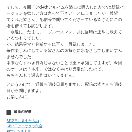
そして、今回「3rd4thアルバムを過去に購入した方でVo新録バ
ージョンを欲しい方は言って下さい」と伝えましたが、希望し
てくれた皆さん、配信等で聞いてくださっている皆さんにこの
場を借りてお詫びします。
「永遠に、たまに」「ブルースマン」共に当時は正常に歌えて
いるつもりでした。
が、結果異常と判断するに至り、再録しました。
毎作楽しみにしている皆さんの気持ちに水をさしてしまいすみ
ませんでした。
本来ならすべき行為じゃないことは重々承知してますが、今回
のケースは「本来」ではなくやはり異常だったので。
もちろんもう過去作はいじりません。
というわけで、通販も明後日届きますし、配信の皆さんも明後
日から聞けますよ。
お楽しみに。
最新の記事
8月2日に見えたもの
8月2日はロサクラ集合
初雪近況まとめ