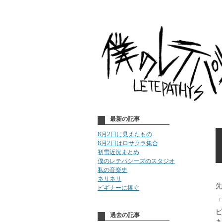
最新の記事
8月2日に見えたもの
8月2日はロサクラ集合
初雪近況まとめ
僕のレテパシーズのスタジオ
私の音楽史
ネリネリ
ビギナーに捧ぐ
過去の記事