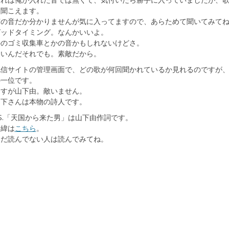
に聞こえます。
何の音だか分かりませんが気に入ってますので、あらためて聞いてみて
グッドタイミング。なんかいいよ。
外のゴミ収集車とかの音かもしれないけどさ。
いいんだそれでも。素敵だから。
配信サイトの管理画面で、どの歌が何回聞かれているか見れるのですが
の一位です。
さすが山下由。敵いません。
山下さんは本物の詩人です。
S.「天国から来た男」は山下由作詞です。
経緯は
こちら
。
まだ読んでない人は読んでみてね。