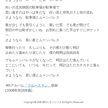
向いの北光病院の駐車場が駐車場で
思い返すのはやっぱ冬だな 白い息と排気ガスと街の流れ
さようなら 駐車場とムーンパレス
夜が少しでも長引くように 塞いだ窓 でも夜が明けて
朝日の中は恥ずかしいね お別れに振った手はすぐにポケット
へ
さようなら 長い夜とムーンパレス
毎晩行ったり 久しぶりも その夜だけ動く時計
止めたり進めたり戻したり 僕の時間は自由自在
でもムーンパレスがなくなった 時計はただ進んでいく
どこにいても いつも 今だって 時計はただカチカチと進ん
でいく
さようなら 若い僕とムーンパレス
4thアルバム
「ブルースマン」
収録
(2008年作詞作曲)
Copyright© 2026 僕のレテパシーズ All Rights Reserved.