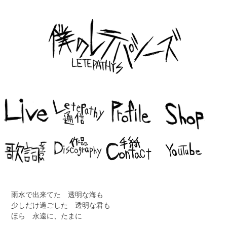
雨水で出来てた 透明な海も
少しだけ過ごした 透明な君も
ほら 永遠に、たまに