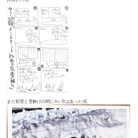
まだ初雪と雪解けの間に4ヶ月はあった頃。