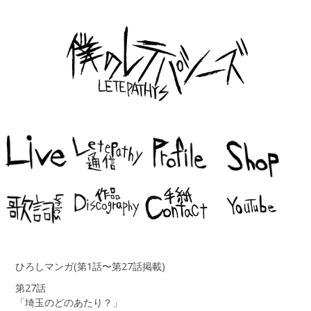
ひろしマンガ(第1話〜第27話掲載)
第27話
「埼玉のどのあたり？」