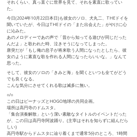
それくらい、真っ直ぐに世界を見て、それを素直に歌ってい
た。
今日(2024年10月22日本日)も彼女のソロ、犬丸二、THEドイを
聞いていたが、今日はTHEドイの「また出会えた」がやけに心
に沁みた。
あのメロディーであの声で「昔から知ってる遊びが同じだった
んだよ」と歌われた時、泣きそうになってしまった。
唐突だが「もし俺の息子が将来歌う人間になったとしたら、彼
女のように素直な歌を作れる人間になったらいいな。」なんて
思った。
そして、彼女のソロの「きみと海」を聞くといつも全てがどう
でも良くなる。
こんな気分にさせてくれる歌は滅多に無い。
○/○
この日はピーナッズとHOGO地球の共同企画。
場所は高円寺のドムスタ。
「集合演奏解散」という潔い素敵なタイトルのイベントだった
が、この日は高円寺阿波踊り。(主宰はそれを知らずに組んだら
しい)
高円寺駅からドムスタに辿り着くまで通常5分のところ、1時間