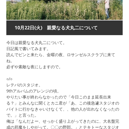
10月22日(火) 親愛なる犬丸二について
今日は親愛なる犬丸二について。
日記風で書いてみます。
読んでピンと来たら、金曜の夜、ロサンゼルスクラブに来て
ね。
必ずや素敵な夜にしますので。
○/○
レテパのスタジオ。
9thアルバムのアレンジの頃。
やりたい事が終わらなかったので「今日このまま延長出来
る？」とみんなに聞くとカニ君が「あ、この後急遽スタジオの
バイトに行かなきゃいけなくて、、他の人が出れなくなったの
で。」と言った。
俺は「なんだよー、せっかく盛り上がってきたのに、大名盤完
成の邪魔をしやがって。〇〇の野郎。」とテキトーなスタジオ