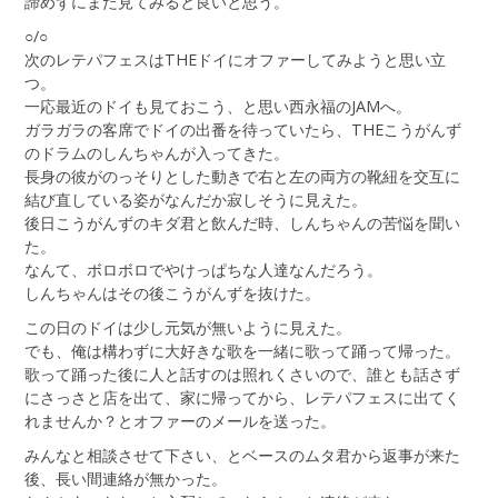
諦めずにまた見てみると良いと思う。
○/○
次のレテパフェスはTHEドイにオファーしてみようと思い立
つ。
一応最近のドイも見ておこう、と思い西永福のJAMへ。
ガラガラの客席でドイの出番を待っていたら、THEこうがんず
のドラムのしんちゃんが入ってきた。
長身の彼がのっそりとした動きで右と左の両方の靴紐を交互に
結び直している姿がなんだか寂しそうに見えた。
後日こうがんずのキダ君と飲んだ時、しんちゃんの苦悩を聞い
た。
なんて、ボロボロでやけっぱちな人達なんだろう。
しんちゃんはその後こうがんずを抜けた。
この日のドイは少し元気が無いように見えた。
でも、俺は構わずに大好きな歌を一緒に歌って踊って帰った。
歌って踊った後に人と話すのは照れくさいので、誰とも話さず
にさっさと店を出て、家に帰ってから、レテパフェスに出てく
れませんか？とオファーのメールを送った。
みんなと相談させて下さい、とベースのムタ君から返事が来た
後、長い間連絡が無かった。