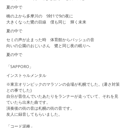
夏の中で
橋の上から多摩川の 9対1で9の夜に
大きくなった鷺の目線 僕も同じ 輝く未来
夏の中で
セミの声が止まった時 体育館からバッシュの音
向いの公園のおじいさん 鷺と同じ夜の眠りへ
夏の中で
「SAPPORO」
インストゥルメンタル
※東京オリンピックのマラソンの会場が札幌でした。(暑さ対策
との事でした)
自分が昔住んでいたあたりをランナーが走っていて、それを見
ていたら出来た曲です。
演奏後の街の音は札幌の街の音です。
友人に録音してもらいました。
「コード泥棒」