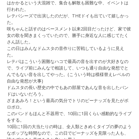
はかかるという大混雑で、集合も解散も困難な中、イベントは
行われた。
レテパシーズで出演したのだが、THEドイも出ていて嬉しかっ
た。
咲ちゃんと話すのはベースメント以来2回目だったけど、家で彼
女の歌を聞きまくっていたので、勝手に身近な人に感じてたく
さん話した。
この日はみんなドムスタの音作りに苦戦しているように見え
た。
レテパはこういう困難なハコで最高の音を出すのが大好きなの
で、ライブ前にみんなで相談して、いつも通り自由な発想でと
んでもない音を出してやった。(こういう時は模様替えレベルの
自由な発想が大事)
ドムスタの長い歴史の中でもあの部屋であんな音を出したバン
ドはいないだろう。
ざまあみろ！という最高の気分でトリのピーナッズを見たがボ
ロボロ。
このバンドもほんと不器用で、10回に1回くらい感動的なライブ
をする。
10回に1回の大当たりの時は、全人類ときめくタイプの夢のよう
なポップな時間なので、この日でピーナッズを見限った人も、