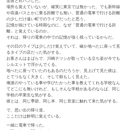
度彼と対バンした。
場所も覚えていないが、確実に東京では無かった、でも新幹線
や高速バスとかに乗る距離でも無い、普通の電車で行ける距離
の少しだけ遠い町でのライブだったと思う。
記憶が抜けている時期なのに、なぜ「普通の電車で行ける距
離」と覚えているのか。
それは、帰りの電車の中での記憶が強く残っているからだ。
その日のライブは少しだけ覚えていて、確か地べたに座って見
るタイプの店だった気がする。
お客さんはまばらで、川崎テツシが歌っている立ち姿が今でも
シルエットで浮かんでくる。
地べたに座っていたのもあるのだろうか、見上げて見た彼は、
とてつもなく大きく、そして頼もしく見えた。
俺達のやっている事や学びたかった事を教えてくれる学校なん
てどこにも無いけれど、もしそんな学校があるのならば、同じ
学校の卒業生な気がする。
彼とは、同じ季節、同じ本、同じ音楽に触れて来た気がする。
で、思い出の帰り道。
ここだけは鮮明に覚えている。
一緒に電車で帰った。