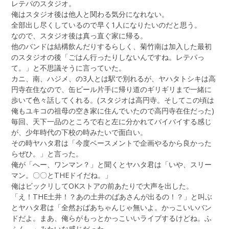
レテパのスタジオ。
俺はスタジオ後は他人と関わる気分になれない。
全部出し尽くしているので早く1人になりたいのだと思う。
なので、スタジオ後は真っ直ぐ家に帰る。
他のバンドは結構飲んだりするらしく、菊竹南は加入した最初
のスタジオの後「ごはん行ったりしないんですね。レテパっ
て。」と不思議そうに言っていた。
カニ、南、ハジメ、の3人とは駅で別れるが、ヤハタトシキは高
円寺在住なので、缶ビール片手に帰り道のギリギリまで一緒に
歩いて色々話してくれる。(スタジオは高円寺。そしてこの頃は
俺もユキコの祖母の空き家に住んでいたので高円寺在住だった)
毎回、天下一品のところで右と左に分かれてバイバイする感じ
が、少年時代の下校の時みたいで面白い。
その時ヤハタ君は「今度ベースメントで企画やるから良かった
らぜひ。」と言った。
俺が「へー、ワンマン？」と聞くとヤハタ君は「いや、スリー
マン。〇〇とTHEドイだね。」
俺はビックリしてOKストアの前あたりで大声を出した。
「え！THE土井！？あの土井のばあさんが出るの！？」と叫ぶ
とヤハタ君は「全然おばあちゃんじゃ無いよ。かっこいいバン
ドだよ。まあ、俺らがもっとかっこいいライブするけどね。ふ
ふん。」みたいな感じだった。