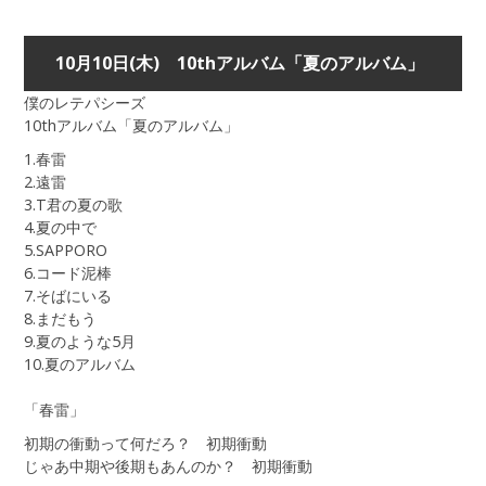
10月10日(木) 10thアルバム「夏のアルバム」
僕のレテパシーズ
10thアルバム「夏のアルバム」
1.春雷
2.遠雷
3.T君の夏の歌
4.夏の中で
5.SAPPORO
6.コード泥棒
7.そばにいる
8.まだもう
9.夏のような5月
10.夏のアルバム
「春雷」
初期の衝動って何だろ？ 初期衝動
じゃあ中期や後期もあんのか？ 初期衝動