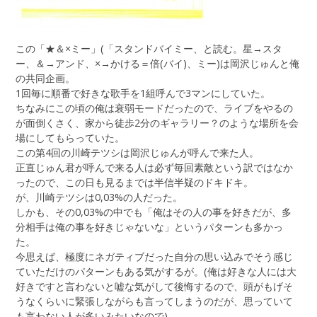
この「★＆×ミー」(「スタンドバイミー、と読む。星→スタ
ー、＆→アンド、×→かける＝倍(バイ)、ミー)は岡沢じゅんと俺
の共同企画。
1回毎に順番で好きな歌手を1組呼んで3マンにしていた。
ちなみにこの頃の俺は衰弱モードだったので、ライブをやるの
が面倒くさく、家から徒歩2分のギャラリー？のような場所を会
場にしてもらっていた。
この第4回の川崎テツシは岡沢じゅんが呼んで来た人。
正直じゅん君が呼んで来る人は必ず毎回素敵という訳ではなか
ったので、この日も見るまでは半信半疑のドキドキ。
が、川崎テツシは0,03%の人だった。
しかも、その0,03%の中でも「俺はその人の事を好きだが、多
分相手は俺の事を好きじゃないな」というパターンも多かっ
た。
今思えば、極度にネガティブだった自分の思い込みでそう感じ
ていただけのパターンもある気がするが。(俺は好きな人には大
好きですと言わないと嘘な気がして後悔するので、頭がもげそ
うなくらいに緊張しながらも言ってしまうのだが、思っていて
も言わない人が多いみたいなので)