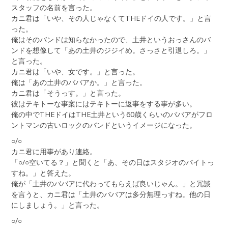
スタッフの名前を言った。
カニ君は「いや、その人じゃなくてTHEドイの人です。」と言
った。
俺はそのバンドは知らなかったので、土井というおっさんのバ
ンドを想像して「あの土井のジジイめ。さっさと引退しろ。」
と言った。
カニ君は「いや、女です。」と言った。
俺は「あの土井のババアか。」と言った。
カニ君は「そうっす。」と言った。
彼はテキトーな事案にはテキトーに返事をする事が多い。
俺の中でTHEドイはTHE土井という60歳くらいのババアがフロ
ントマンの古いロックのバンドというイメージになった。
○/○
カニ君に用事があり連絡。
「○/○空いてる？」と聞くと「あ、その日はスタジオのバイトっ
すね。」と答えた。
俺が「土井のババアに代わってもらえば良いじゃん。」と冗談
を言うと、カニ君は「土井のババアは多分無理っすね。他の日
にしましょう。」と言った。
○/○