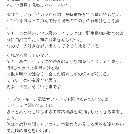
が、全員見て見ぬふりをしていた。
俺はこういう「イカレた行動」を特別好きでも嫌いでもない。
パンクを気取って力んで行う場合のこの手の行動はむしろ嫌
い。
でも、この時のテツシ君のライラックは、野生動物の動きのよ
うに自然で当たり前の日常な感じだった。
なので、大好きな思い出として今でも覚えている。
あれから会っていない。
でも、あのライラックの続きのような顔をして会えると思う。
2回しか会った事無いけどね。
回数や時間ではなく、会った瞬間に前の続きが始まる。
そういうのが友達だと思う。
再会。再開。そういう事です。
PS.ブランキー、最近サブスクでも聞けるみたいですよ。
ライラック聞いてみてね。
きっとあなたも嬉しすぎて道路標識を蹴飛ばしたくなる事でし
ょう。
俺はこの歌を聞くといつも、室蘭の海の見える坂を友達と歩い
てた時の事を思い出す。