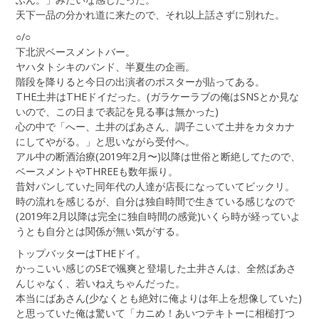
天下一品の分かれ道に来たので、それ以上話さずに別れた。
○/○
下北沢ベースメントバー。
ヤハタトシキのバンド、半夏生の企画。
階段を降りると今日の出演者のポスターが貼ってある。
THE土井はTHEドイだった。(ガラケーラブの俺はSNSとか見な
いので、この日まで表記を見る事は無かった)
心の中で「へー、土井のばあさん、調子こいて土井をカタカナ
にしてやがる。」と思いながら受付へ。
アル中の断酒治療(2019年2月〜)以降は世俗と断絶してたので、
ベースメントやTHREEも数年振り。
昔対バンしていた同年代の人達が店長になっていてビックリ。
時の流れを感じるが、自分は独自時間で生きている感じなので
(2019年2月以降は完全に独自時間の感覚)いくら時が経っていよ
うとも自分とは関係が無い気がする。
トップバッターはTHEドイ。
かっこいい感じのSEで颯爽と登場した土井さんは、全然ばあさ
んじゃなく、若いねえちゃんだった。
本当にばあさん(少なくとも絶対に俺よりは年上を想像していた)
と思っていた俺は驚いて「カニめ！あいつテキトーに相槌打つ