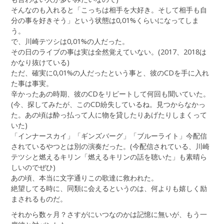
そんなのも入れると「こっちは相手を大好き。そして相手も自
分の事を好きそう」という状態は0,01%くらいになってしま
う。
で、川崎テツシは0,01%の人だった。
その日のライブの事は実は全然覚えていない。(2017、2018は
かなり抜けている)
ただ、確実に0,01%の人だったという事と、彼のCDを手に入れ
た事は事実。
辛かったあの時期、彼のCDをリピートして何回も聞いていた。
(今、探してみたが、このCD紛失しているね。見つからなかっ
た。あの頃は酔っ払って人に物を貸したりあげたりしまくって
いた)
「インナースカイ」「ギンズバーグ」「ブルーライト」今配信
されているやつとは別の演奏だった。(今配信されている、川崎
テツシと燃えるキリン「燃えるキリンの話を聴いた」も素晴ら
しいのでぜひ)
あの頃、本当に文字通りこの歌達に救われた。
絶望してる時に、同類に会えるというのは、何よりも嬉しく励
まされるものだ。
それから数ヶ月？さすがにいつなのかは記憶に無いが、もう一