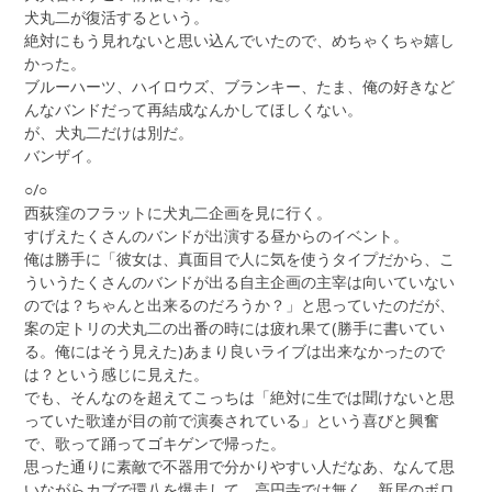
犬丸二が復活するという。
絶対にもう見れないと思い込んでいたので、めちゃくちゃ嬉し
かった。
ブルーハーツ、ハイロウズ、ブランキー、たま、俺の好きなど
んなバンドだって再結成なんかしてほしくない。
が、犬丸二だけは別だ。
バンザイ。
○/○
西荻窪のフラットに犬丸二企画を見に行く。
すげえたくさんのバンドが出演する昼からのイベント。
俺は勝手に「彼女は、真面目で人に気を使うタイプだから、こ
ういうたくさんのバンドが出る自主企画の主宰は向いていない
のでは？ちゃんと出来るのだろうか？」と思っていたのだが、
案の定トリの犬丸二の出番の時には疲れ果て(勝手に書いてい
る。俺にはそう見えた)あまり良いライブは出来なかったので
は？という感じに見えた。
でも、そんなのを超えてこっちは「絶対に生では聞けないと思
っていた歌達が目の前で演奏されている」という喜びと興奮
で、歌って踊ってゴキゲンで帰った。
思った通りに素敵で不器用で分かりやすい人だなあ、なんて思
いながらカブで環八を爆走して、高円寺では無く、新居のボロ