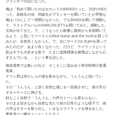
ブランキーの話になった。
俺は「初めて聞いたのはセカンドのBANG!だった。20才の頃だ
った。高校生の頃、同級生がブランキーを聞いていたが早熟な
俺はバカにして一切聞かなかった。でもBANG!を聞いて感動し
て、ラストアルバムのHARLEM JETSも聞いてみた。感動した。
元気が出てきた。で、こうなったら順番に最初から全部聞いて
みよう、と思いファーストのRed Guitar and the truthを買って
みたが、全然良くなかった。で、次にサードのC.B.Jimを買って
みたのだが、あまり良くなかった。だけど、ライラックという
歌は今でも大好きな歌で、たまに道路標識を蹴飛ばしながら口
ずさんでいる。」という事を話した。
満員電車では無いけれど、そこそこに混み合う帰宅時間の普通
電車。
テツシ君は何かしらの酒を飲みながら、うんうんと頷いてい
た。
その「うんうん」と頷く自然な感じを一切崩さずに、彼の手が
ギターケースに伸びる。
顔もごく自然で「うんうん」の声のトーンも変わらない。
そのまま頷きながら自然な当たり前の日常のような様子で、彼
の手はギターを取り出し、いきなりライラックを弾き出した。
乗客達は一瞬ギョッとしただろう。