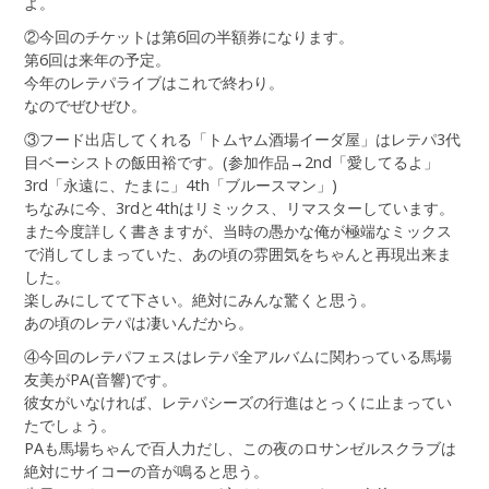
よ。
②今回のチケットは第6回の半額券になります。
第6回は来年の予定。
今年のレテパライブはこれで終わり。
なのでぜひぜひ。
③フード出店してくれる「トムヤム酒場イーダ屋」はレテパ3代
目ベーシストの飯田裕です。(参加作品→2nd「愛してるよ」
3rd「永遠に、たまに」4th「ブルースマン」)
ちなみに今、3rdと4thはリミックス、リマスターしています。
また今度詳しく書きますが、当時の愚かな俺が極端なミックス
で消してしまっていた、あの頃の雰囲気をちゃんと再現出来ま
した。
楽しみにしてて下さい。絶対にみんな驚くと思う。
あの頃のレテパは凄いんだから。
④今回のレテパフェスはレテパ全アルバムに関わっている馬場
友美がPA(音響)です。
彼女がいなければ、レテパシーズの行進はとっくに止まってい
たでしょう。
PAも馬場ちゃんで百人力だし、この夜のロサンゼルスクラブは
絶対にサイコーの音が鳴ると思う。