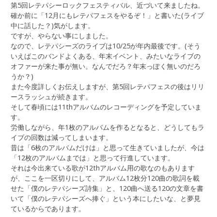
第5回レテパシーロックフェスティバル、近づいて来ましたね。
確か前に「12月にもレテパフェスをやるぞ！」と書いた(ライブ
中に話した？)気がします。
ですが、やらない事にしました。
なので、レテパシーズのライブは10/25が年内最後です。(そう
いえばこのバンドよくある、年末イベント、みたいなライブの
オファーが来た事が無い。なんでだろ？年末っぽく無いのだろ
うか？)
また今度詳しくお伝えしますが、第5回レテパフェスの後はリリ
ースラッシュが続きます。
そして春頃には11thアルバムのレコーディングを予定していま
す。
労働しながら、年1枚のアルバムを作るとなると、どうしてもラ
イブの回数は減ってしまいます。
昔は「6枚のアルバムだけは」と思って生きていましたが、今は
「12枚のアルバムまでは」と思って行進しています。
それは今出来ている歌が12thアルバム用の歌なのもあります
が、ここを一区切りにして、アルバム12枚分120曲の歌詞を載
せた「僕のレテパシーズ詩集」と、120曲へ送る120の文章を書
いて「僕のレテパシーズへ捧ぐ」という本にしたいな、と夢見
ているからであります。