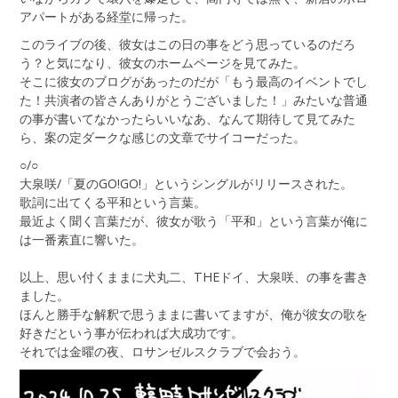
アパートがある経堂に帰った。
このライブの後、彼女はこの日の事をどう思っているのだろ
う？と気になり、彼女のホームページを見てみた。
そこに彼女のブログがあったのだが「もう最高のイベントでし
た！共演者の皆さんありがとうございました！」みたいな普通
の事が書いてなかったらいいなあ、なんて期待して見てみた
ら、案の定ダークな感じの文章でサイコーだった。
○/○
大泉咲/「夏のGO!GO!」というシングルがリリースされた。
歌詞に出てくる平和という言葉。
最近よく聞く言葉だが、彼女が歌う「平和」という言葉が俺に
は一番素直に響いた。
以上、思い付くままに犬丸二、THEドイ、大泉咲、の事を書き
ました。
ほんと勝手な解釈で思うままに書いてますが、俺が彼女の歌を
好きだという事が伝われば大成功です。
それでは金曜の夜、ロサンゼルスクラブで会おう。