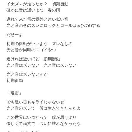
イナズマが走ったか？ 初期衝動
確かに音は遅いよな 春の雨
遅れて来た雷の意外と遠い低い音
光と音のそのズレにロックとロールは＆(安堵)する
だせーよ
初期の衝動がいいよな ズレなしの
光と音が同時のスゴイやつ
近ければ近いほど 初期衝動
光と音はズレない 光と音はズレない
光と音はズレないんだ
初期衝動
「遠雷」
でも遠い雷もキライじゃないぜ
光と音のズレで 僕は生きてきたんだよ
この世界はいつだって 僕が思うより
優しくて頑丈で ついに壊れなかったな