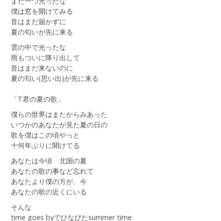
また一つ光ったな
僕は窓を開けてみる
音はまだ届かずに
夏の匂いが先に来る
雲の中で光ったな
雨もついに降り出して
音はまだ来ないのに
夏の匂い(思い出)が先に来る
「T君の夏の歌」
僕らの世界はまたからみあった
いつかのあなたが見た夏の日の
歌を僕はこの頃やっと
十何年ぶりに聞けてる
あなたは今頃 北国の夏
あなたの歌の事など忘れて
あなたより僕の方が、今
あなたの歌の近くにいる
そんな
time goes byでひなびたsummer time