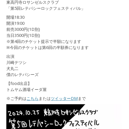
東高円寺ロサンゼルスクラブ
「第5回レテパシーロックフェスティバル」
開場18:30
開演19:00
前売3000円(1D別)
当日3500円(1D別)
※第4回のチケット提示で半額になります
※今回のチケットは第6回の半額券になります
出演
川崎テツシ
犬丸二
僕のレテパシーズ
【food出店】
トムヤム酒場イーダ屋
※ご予約は
こちら
または
ツイッターDM
まで