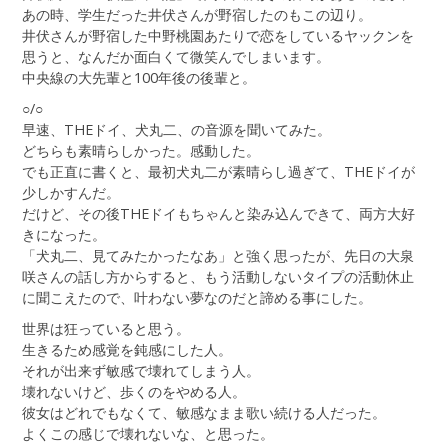
あの時、学生だった井伏さんが野宿したのもこの辺り。
井伏さんが野宿した中野桃園あたりで恋をしているヤックンを
思うと、なんだか面白くて微笑んでしまいます。
中央線の大先輩と100年後の後輩と。
○/○
早速、THEドイ、犬丸二、の音源を聞いてみた。
どちらも素晴らしかった。感動した。
でも正直に書くと、最初犬丸二が素晴らし過ぎて、THEドイが
少しかすんだ。
だけど、その後THEドイもちゃんと染み込んできて、両方大好
きになった。
「犬丸二、見てみたかったなあ」と強く思ったが、先日の大泉
咲さんの話し方からすると、もう活動しないタイプの活動休止
に聞こえたので、叶わない夢なのだと諦める事にした。
世界は狂っていると思う。
生きるため感覚を鈍感にした人。
それが出来ず敏感で壊れてしまう人。
壊れないけど、歩くのをやめる人。
彼女はどれでもなくて、敏感なまま歌い続ける人だった。
よくこの感じで壊れないな、と思った。