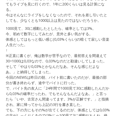
てもライブを見に行くので、1年に200くらいは見る計算にな
る。
今はそんなにライブをしなくなったので、それを差し引いたと
しても、少なくとも1000以上は見たのではないだろうか。
1000見て、30に感動したとしたら、確率としては3%。
今、初めて数字にしてみたが、意外と多い気がする。
体感としてはもっと低い感じ(0,03%くらい)の暗くて寂しい音楽
人生だった。
↑
※正直に書くが、俺は数学が苦手なので、最初答えを間違えて
30÷1000は0,03なので、0,03%なのだと勘違いしてしまった。
そして「やはり0,03%とかなんだなあ。そんな感じだよな
あ。」と納得してしまった。
今回のNEWSは昨日の朝、バイト前に書いたのだが、最後の部
分が書き終わらず、途中でバイトに行った。
で、バイト先の友人に「24年間で1000見て30に感動したんだか
ら0,03%の確率だったわ。でもそんなもんだよなあ。」と言っ
たら「いや、古宮さん間違ってます。3%が正解です。」と指摘
され、家に帰ってから上記の3行を書き直した。
でも、下の方にもその%が出てくるのだが、体感としては0,03%
の方がしっくりくるので(3%じゃ100見て3に感動だもんね。絶