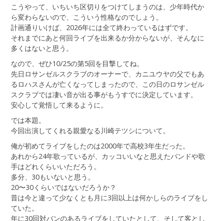
こうやって、いちいち区切りをつけてしまうのは、少年時代か
ら変わらないので、こういう性格なのでしょう。
計画通りいけば、2026年には全て終わっているはずです。
それまでにあと何回ライブを出来るか分からないが、そんなに
多くはないと思う。
なので、ぜひ10/25の第5回を目撃してね。
先日ロサンゼルスクラブのオーナーで、カニユウヤの父でもあ
るロハスさんが亡くなってしまったので、この日のロサンゼル
スクラブでは凄い音が出る事がもうすでに決定しています。
安心して覚悟して来るように。
では本題。
今回出演してくれる親愛なる川崎テツシについて。
俺が初めてライブをしたのは2000年で高校3年生だった。
あれから24年歌っているが、カッコいいなと思えたバンドや歌
手はどれくらいいただろう。
多分、30もいないと思う。
20〜30くらいではないだろうか？
昔は今と違って少なくとも月に3回以上は何かしらのライブをし
ていた。
年に30回対バンのあるライブをしていたとして、そして客とし