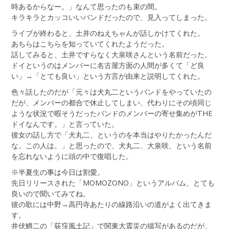
時あるからなー。」なんて思ったのも束の間。
キラキラとカッコいいバンドだったので、見入ってしまった。
ライブが終わると、土井のねえちゃんが話しかけてくれた。
あちらはこちらを知っていてくれたようだった。
話してみると、土井ですらなく大泉咲さんという名前だった。
ドイというのはメンバーに名古屋方面の人間が多くて「ど良
い」→「とても良い」という方言が由来と説明してくれた。
色々話したのだが「元々は犬丸二というバンドをやっていたの
だが、メンバーの都合で休止してしまい、代わりにその頃同じ
ような状況で暇そうだったバンドのメンバーの寄せ集めがTHE
ドイなんです。」と言っていた。
彼女の話し方で「犬丸二、というのを本当はやりたかったんだ
な。この人は。」と思ったので、犬丸二、大泉咲、という名前
を忘れないように頭の中で復唱した。
※半夏生の事は今日は割愛。
先日リリースされた「MOMOZONO」というアルバム、とても
良いので聞いてみてね。
彼の歌には中野→高円寺あたりの線路沿いの道がよく出てきま
す。
井伏鱒二の「荻窪風土記」で関東大震災の描写があるのだが、