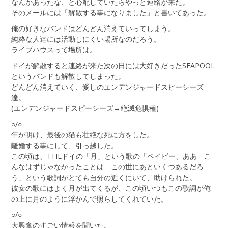
なんかあったな、と心配していたらやっと連絡が来た。
そのメールには「解散する事になりました」と書いてあった。
俺の好きなバンドはどんどん消えていってしまう。
純粋な人達には活動しにくい場所なのだろう。
ライブハウスって場所は。
ドイが解散すると連絡が来た次の日には大好きだったSEAPOOL
というバンドも解散してしまった。
どんどん消えていく、愛しのエンデンジャードスピーシーズ
達。
(エンデンジャードスピーシーズ→絶滅危惧種)
○/○
年が明け、最後の猫も壮絶な死に方をした。
離婚する事にして、引っ越した。
この頃は、THEドイの「月」という歌の「ベイビー、ああ こ
んなはずじゃなかったことは この世にあといくつあるだろ
う」という歌詞がとても自分の近くにいて、助けられた。
彼女の歌にはよく月が出てくるが、この頃いつもこの歌詞が俺
の上に月のように浮かんで照らしてくれていた。
○/○
大興奮のすごい情報を聞いた。