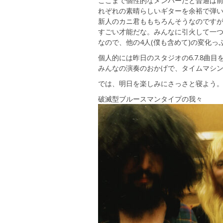
ここまで個性的なメンバーだと普通は前
れぞれの素晴らしいギターを余裕で弾
新人のカニ君ももちろんそうなのです
すごい才能だな。みんなに引火して一
なので、他の4人(僕も含めて)の変化
個人的には昨日のスタジオの6.7.8曲
みんなの演奏のおかげで、タイムマシ
では、明日を楽しみにさっさと寝よう
破滅型ブルースマンタイプの我々