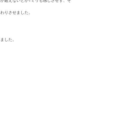
か超えないとか1ミリも感じさせず、そ
変わりさせました。
れました。