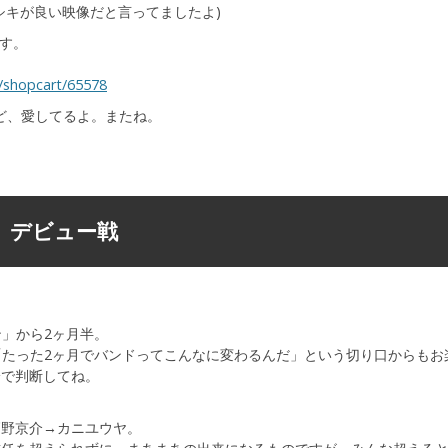
シキが良い映像だと言ってましたよ)
です。
e/shopcart/65578
けど、愛してるよ。またね。
よ、デビュー戦
ン」から2ヶ月半。
点「たった2ヶ月でバンドってこんなに変わるんだ」という切り口からも
身で判断してね。
高野京介→カニユウヤ。