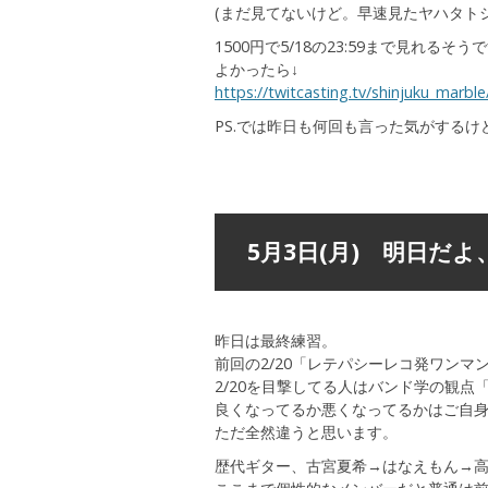
(まだ見てないけど。早速見たヤハタト
1500円で5/18の23:59まで見れるそう
よかったら↓
https://twitcasting.tv/shinjuku_marbl
PS.では昨日も何回も言った気がする
5月3日(月) 明日だ
昨日は最終練習。
前回の2/20「レテパシーレコ発ワンマ
2/20を目撃してる人はバンド学の観
良くなってるか悪くなってるかはご自
ただ全然違うと思います。
歴代ギター、古宮夏希→はなえもん→