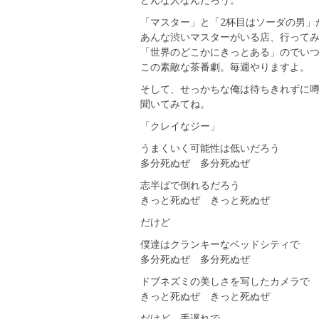
「マスター」と「2杯目はソーダの男」
あんな渋いマスターがいる店、行って
「世界のどこかにきっとある」のでい
この素敵な茶番劇。毎週やりますよ。
そして、せっかちな俺は待ちきれずに
聞いてみてね。
「クレイなジー」
うまくいく可能性は低いだろう
多分死ぬぜ 多分死ぬぜ
志半ばで倒れるだろう
きっと死ぬぜ きっと死ぬぜ
だけど
僕達はクランキーなベッドシティで
多分死ぬぜ 多分死ぬぜ
ドブネズミの美しさを写したカメラで
きっと死ぬぜ きっと死ぬぜ
だけど 手遅れで