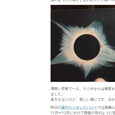
薄暗い空家で一人、ラジオからは相変
ました。
途方もないけど、美しい感じです。分
昨日の
週刊ラジオレテパシー
では新曲(
11月〜12月にかけて雨後の筍のよう