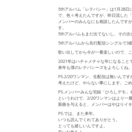
5thアルバム「レテパシー」は1月28
で、色々考えたんですが、昨日流した
メンバーのみんなにも相談したんですが、
す。
5thアルバムもまだ出てないし、その次
5thアルバムから先行配信シングルで
歌い出してから今が一番楽しいので、
2021年はハチャメチャな年になること
来年も僕のレテパシーズをよろしくね
PS.2/20ワンマン、生配信は無いんで
考えたけど、やらない事にします。ご
PS.メンバーみんな宅録「ひろしデモ
というわけで、2/20ワンマンはより一
新曲を与えると、メンバーはやはりイ
PS.では、また来年。
いつも読んでくれてありがとう。
とっても嬉しいんですよ。
良いお年を！