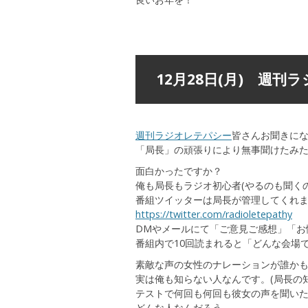
12月28日(月) 週
週刊ラジオレテパシー
皆さんお聞きに
「局長」の頑張りにより無事聞けたみ
面白かったですか？
俺も局長もラジオ初心者(やるのも聞く
番組ツイッターは局長が管理してくれ
https://twitter.com/radioletepathy
DMやメールにて「ご意見ご感想」「お
番組内で10回読まれると「どんな会場
素敵な声の女性のナレーションが誰か
実は俺も知らない人なんです。(局長の
テストで何回も何回も彼女の声を聞い
どんな人なんだろう。