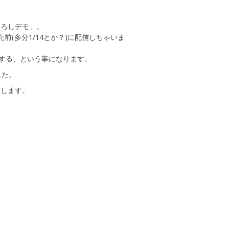
ひろしデモ」。
(多分1/14とか？)に配信しちゃいま
信する、という事になります。
した。
にします。