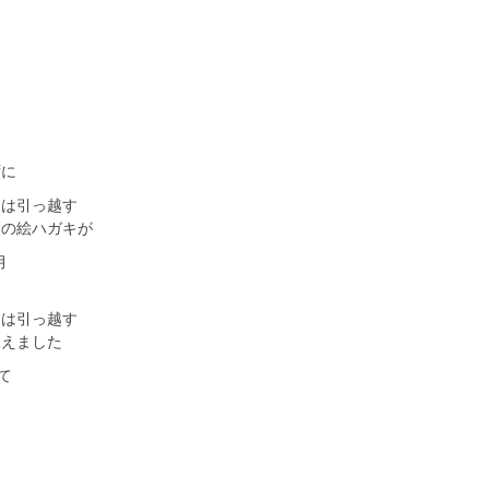
ずに
達は引っ越す
ナの絵ハガキが
月
た
達は引っ越す
見えました
て