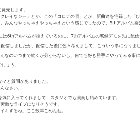
日に発売します。
「クレイなジー」とか、この「コロナの頃」とか、新曲達を宅録した「
みんなやっちゃえやっちゃえという感じでしたので、5thアルバム発売前
には6thアルバムが控えているのに、7thアルバムの宅録デモを先に配
3曲配信しましたが、配信した後に色々考えまして、こういう事になりま
こんなのいつまで続くか分からないし、何でも好き勝手にやってみる事
でしょう。
。
すか？と質問がありました。
めんなさい。
」を気に入ってくれまして、スタジオでも演奏し始めています。
層素敵なライブになりそうです。
キイキするね。ここ数年ごめんね。