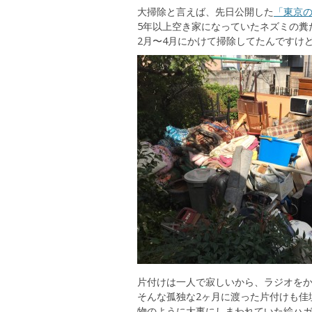
大掃除と言えば、先日公開した
「東京
5年以上空き家になっていたネズミの糞
2月〜4月にかけて掃除してたんですけ
片付けは一人で寂しいから、ラジオを
そんな孤独な2ヶ月に渡った片付けも佳
物のように大事にしまわれていた絵ハ