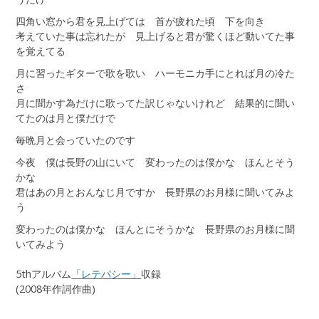
四角い窓から君を見上げては 首が疲れた頃 下を向き
考えていた事は忘れたが 見上げると君が驚くほど動いてた事
を覚えてる
月に習ったギターで歌を歌い ハーモニカ手にとれば月の冷た
さ
月に聞かす為だけに歌ってた訳じゃないけれど 結果的に聞い
てたのは月と僕だけで
毎晩月と会っていたのです
今夜 僕は長野の山にいて 変わったのは僕かな ほんとそう
かな
君はあの月とおんなじ月ですか 長野県のお月様に聞いてみよ
う
変わったのは僕かな ほんとにそうかな 長野県のお月様に聞
いてみよう
5thアルバム
「レテパシー」
収録
(2008年作詞作曲)