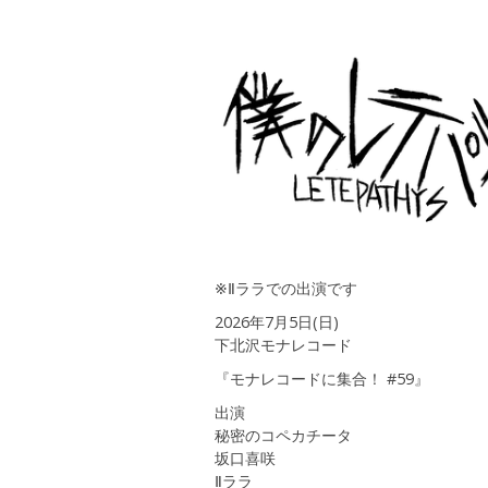
※Ⅱララでの出演です
2026年7月5日(日)
下北沢モナレコード
『モナレコードに集合！ #59』
出演
秘密のコペカチータ
坂口喜咲
Ⅱララ