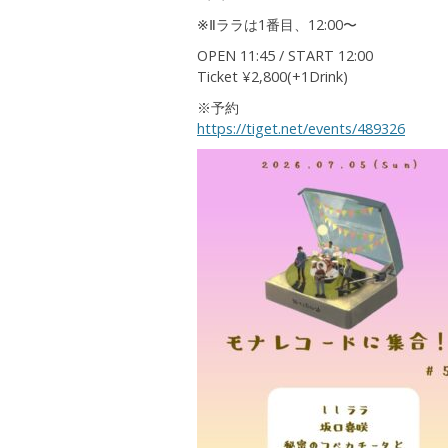
※Ⅱララは1番目、12:00〜
OPEN 11:45 / START 12:00
Ticket ¥2,800(+1Drink)
※予約
https://tiget.net/events/489326