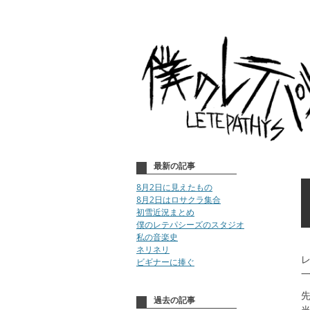
最新の記事
8月2日に見えたもの
8月2日はロサクラ集合
初雪近況まとめ
僕のレテパシーズのスタジオ
私の音楽史
ネリネリ
ビギナーに捧ぐ
過去の記事