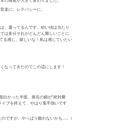
日常の感覚が大きく変わりました。
の音楽に、レテパシーに。
私は、還ってるんです。幼い頃は当たり
代では多分それがどんどん難しいことに
ってる感じ。嬉しいな！私は感じていたい
かなくなってきたのでこの辺にします！
面白かった半面、座右の銘が”絶対勝
ライブを終えて、やはり鬼手強いです
。
したのですが、やっぱり敵わないかも､､､（