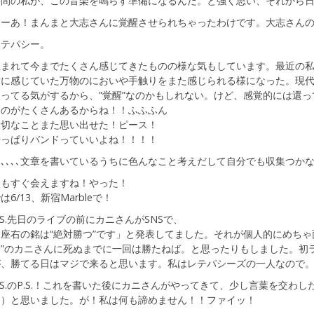
時間の私が、この音楽を鳴らす準備になるんだ。と強く思い、それから
あーあ！まんまと大志さんに覚醒させられちゃったわけです。大志さん
レテパシー。
生まれて今までたくさん感じてきたものの様な気もしています。最近の
前に感じていた万物のにおいや手触りをまた感じられる様になった。現
なってる気がするから、”覚醒”なのかもしれない。けど、感覚的には還
ものがたくさんあるからね！！ふふふん
大切なことまた思い出せた！ピース！
やっぱりバンドっていいよね！！！！
､､､､､文章を書いているうちに色んなこと考えだして自分でも収集つ
次もすぐ会えますね！やった！
は6/13、新宿Marbleで！
.S.先日のライブの前にカニさんがSNSで、
座右の銘は“絶対勝つ”です」と発表してました。それが個人的にめちゃ
つ”のカニさんに死ぬまでに一回は勝たねば。と思ったりもしました。初
が、勝てる日はマジで来ると思います。私はレテパシーズの一人なので
.S.のP.S.！これを書いた後にカニさんがやってきて、少し言葉を交わ
 ; ）と思いました。が！私は何も諦めません！！ファイッ！