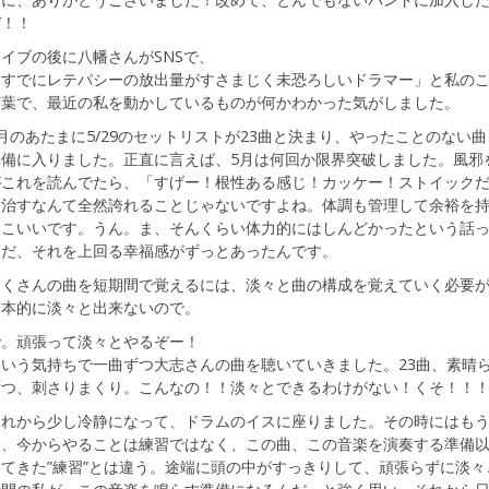
ぜ！！
イブの後に八幡さんがSNSで、
「すでにレテパシーの放出量がすさまじく未恐ろしいドラマー」と私の
言葉で、最近の私を動かしているものが何かわかった気がしました。
月のあたまに5/29のセットリストが23曲と決まり、やったことのない
準備に入りました。正直に言えば、5月は何回か限界突破しました。風邪
がこれを読んでたら、「すげー！根性ある感じ！カッケー！ストイック
に治すなんて全然誇れることじゃないですよね。体調も管理して余裕を
っこいいです。うん。ま、そんくらい体力的にはしんどかったという話
ただ、それを上回る幸福感がずっとあったんです。
たくさんの曲を短期間で覚えるには、淡々と曲の構成を覚えていく必要
基本的に淡々と出来ないので。
で。頑張って淡々とやるぞー！
という気持ちで一曲ずつ大志さんの曲を聴いていきました。23曲、素晴
ずつ、刺さりまくり。こんなの！！淡々とできるわけがない！くそ！！
それから少し冷静になって、ドラムのイスに座りました。その時にはも
て、今からやることは練習ではなく、この曲、この音楽を演奏する準備
してきた”練習”とは違う。途端に頭の中がすっきりして、頑張らずに淡