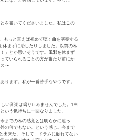
ことを書いてくださいました。私はこの
曲、もっと言えば初めて聴く曲を演奏する
を休まずに治したりしました。以前の私
だ！」とか思いそうです。風邪を休まず
持っていられることの方が当たり前にか
っス〜
があります。私が一番苦手なやつです。
らしい音楽は鳴り止みませんでした。1曲
！という気持ちに一回なりました。
う今までの私の感覚とは明らかに違っ
以外の何でもない。という感じ。今まで
々と出来た。そして、ドラムに触れてない