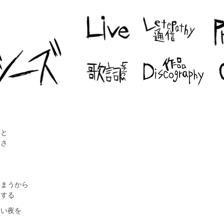
っと
てさ
しまうから
進する
しい夜を
さ