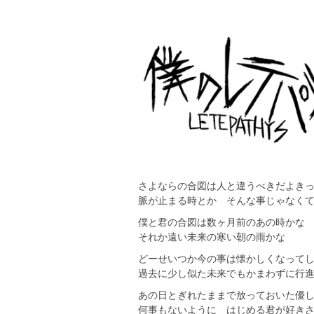
さよならの合図は人と違うべきだよき
脈が止まる時とか そんな事じゃなく
僕と君の合図は数ヶ月前のあの時かな
それか遠い未来の寒い朝の雨かな
どーせいつか今の事は懐かしくなって
過去に少し似た未来でもかまわずに行
あの日とぎれたままで放っておいた優
何事もないように はじめる君が好き